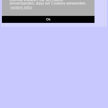
einverstanden, dass wir Cookies verwenden.
weitere Infos
Ok
© UMertens / Nordex
Meißen, München, Großräschen - Der Energieparkentwickler
UKA verkauft den Windpark Leeskow in der Gemeinde Neu-
Seeland im Landkreis Oberspreewald-Lausitz in Brandenburg.