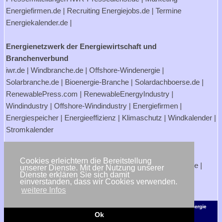
Energiefirmen.de
| Recruiting
Energiejobs.de
| Termine
Energiekalender.de
|
Energienetzwerk der Energiewirtschaft und
Branchenverbund
iwr.de
|
Windbranche.de
|
Offshore-Windenergie
|
Solarbranche.de
|
Bioenergie-Branche
|
Solardachboerse.de
|
RenewablePress.com
|
RenewableEnergyIndustry
|
Windindustry
|
Offshore-Windindustry |
Energiefirmen
|
Energiespeicher
|
Energieeffizienz
|
Klimaschutz
|
Windkalender
|
Stromkalender
Verbraucherportale Energie - Strom- und Gasanbieter
Cookies erleichtern die Bereitstellung
Strompreisrechner.de
|
Stromtarife.de
|
Solardachboerse.de
|
unserer Dienste. Mit der Nutzung unserer
Dienste erklären Sie sich damit
Energiehandwerker.de
einverstanden, dass wir Cookies verwenden.
weitere Infos
<< zurück
Ok