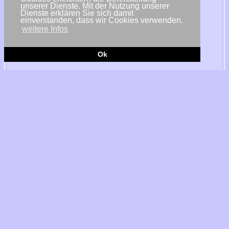
unserer Dienste. Mit der Nutzung unserer
Dienste erklären Sie sich damit
einverstanden, dass wir Cookies verwenden.
weitere Infos
Ok
© Fotolia/Adobe
Münster - Die Gasspeicher in Deutschland füllen sich trotz der
gedrosselten Gaslieferungen über die Gaspipeline Nord Stream