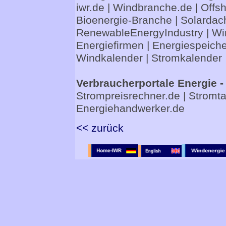
iwr.de
|
Windbranche.de
|
Offs
Bioenergie-Branche
|
Solardac
RenewableEnergyIndustry
|
Wi
Energiefirmen
|
Energiespeiche
Windkalender
|
Stromkalender
Verbraucherportale Energie -
Strompreisrechner.de
|
Stromta
Energiehandwerker.de
<< zurück