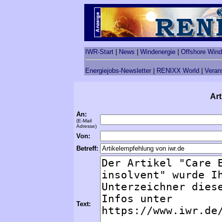
IWR-Start
|
News
|
Windenergie
|
Offshore Wind
Energiejobs-Newsletter
|
RENIXX World
|
Veran
Art
An:
(E-Mail
Adresse)
Von:
Betreff:
Text: