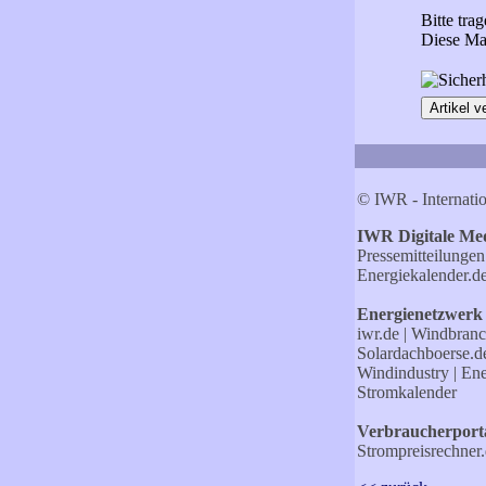
Bitte tra
Diese Ma
© IWR - Internati
IWR Digitale Med
Pressemitteilunge
Energiekalender.d
Energienetzwerk
iwr.de
|
Windbranc
Solardachboerse.d
Windindustry |
Ene
Stromkalender
Verbraucherporta
Strompreisrechner