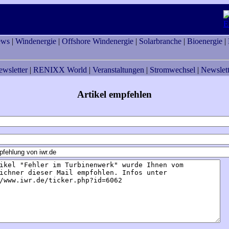
ews
|
Windenergie
|
Offshore Windenergie
|
Solarbranche
|
Bioenergie
|
ewsletter
|
RENIXX World
|
Veranstaltungen
|
Stromwechsel
|
Newslett
Artikel empfehlen