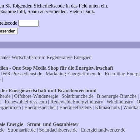
gen Sie folgenden Sicherheitscode in das Feld unten ein.
ßnahme hilft, Spam zu vermeiden. Vielen Dank.
onales Wirtschaftsforum Regenerative Energien
ien - One Stop Media Shop für die Energiewirtschaft
n
IWR-Pressedienst.de
| Marketing
Energiefirmen.de
| Recruiting
Energi
e
|
 der Energiewirtschaft und Branchenverbund
he.de
|
Offshore-Windenergie
|
Solarbranche.de
|
Bioenergie-Branche
|
e
|
RenewablePress.com
|
RenewableEnergyIndustry
|
Windindustry
|
O
rgiefirmen
|
Energiespeicher
|
Energieeffizienz
|
Klimaschutz
|
Windkal
le Energie - Strom- und Gasanbieter
.de
|
Stromtarife.de
|
Solardachboerse.de
|
Energiehandwerker.de