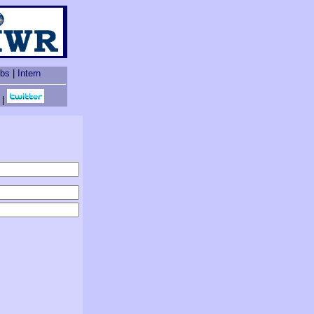
obs
|
Intern
|