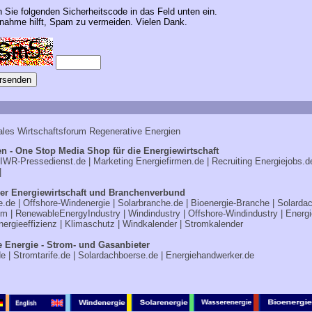
n Sie folgenden Sicherheitscode in das Feld unten ein.
ahme hilft, Spam zu vermeiden. Vielen Dank.
ales Wirtschaftsforum Regenerative Energien
n - One Stop Media Shop für die Energiewirtschaft
IWR-Pressedienst.de
| Marketing
Energiefirmen.de
| Recruiting
Energiejobs.d
|
er Energiewirtschaft und Branchenverbund
e.de
|
Offshore-Windenergie
|
Solarbranche.de
|
Bioenergie-Branche
|
Solarda
om
|
RenewableEnergyIndustry
|
Windindustry
|
Offshore-Windindustry |
Energi
nergieeffizienz
|
Klimaschutz
|
Windkalender
|
Stromkalender
e Energie - Strom- und Gasanbieter
de
|
Stromtarife.de
|
Solardachboerse.de
|
Energiehandwerker.de