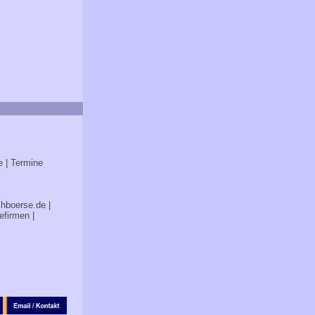
e
| Termine
chboerse.de
|
efirmen
|