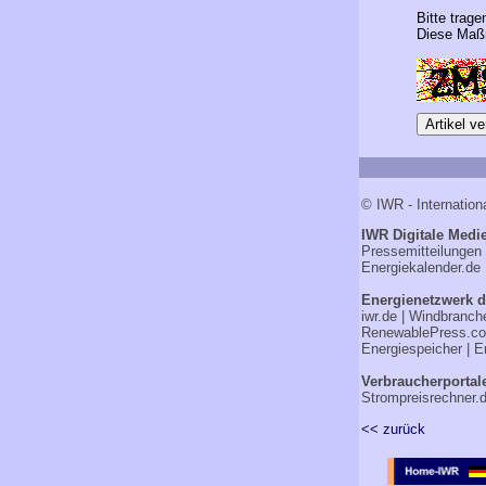
Bitte trage
Diese Maßn
© IWR - Internation
IWR Digitale Medie
Pressemitteilungen
Energiekalender.de
Energienetzwerk d
iwr.de
|
Windbranch
RenewablePress.c
Energiespeicher
|
E
Verbraucherportal
Strompreisrechner.
<< zurück