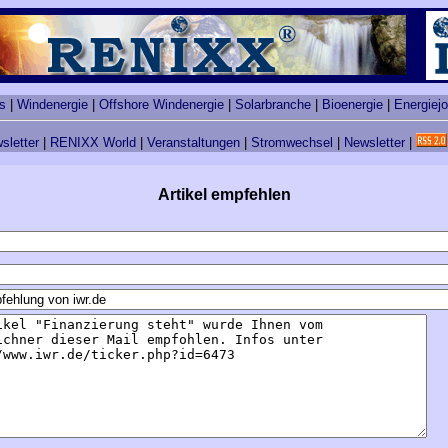
s
|
Windenergie
|
Offshore Windenergie
|
Solarbranche
|
Bioenergie
|
Energiej
sletter
|
RENIXX World
|
Veranstaltungen
|
Stromwechsel
|
Newsletter
|
Artikel empfehlen