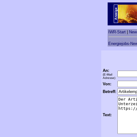
IWR-Start
|
New
Energiejobs-New
An:
(E-Mail
Adresse)
Von:
Betreff:
Text: