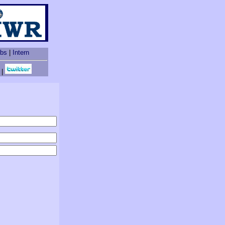
obs
|
Intern
|