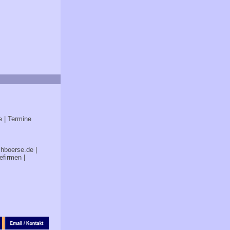
e
| Termine
chboerse.de
|
efirmen
|