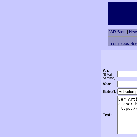
IWR-Start
|
New
Energiejobs-New
An:
(E-Mail
Adresse)
Von:
Betreff:
Text: