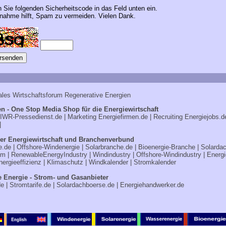
n Sie folgenden Sicherheitscode in das Feld unten ein.
ahme hilft, Spam zu vermeiden. Vielen Dank.
ales Wirtschaftsforum Regenerative Energien
n - One Stop Media Shop für die Energiewirtschaft
IWR-Pressedienst.de
| Marketing
Energiefirmen.de
| Recruiting
Energiejobs.d
|
er Energiewirtschaft und Branchenverbund
e.de
|
Offshore-Windenergie
|
Solarbranche.de
|
Bioenergie-Branche
|
Solarda
om
|
RenewableEnergyIndustry
|
Windindustry
|
Offshore-Windindustry |
Energi
nergieeffizienz
|
Klimaschutz
|
Windkalender
|
Stromkalender
e Energie - Strom- und Gasanbieter
de
|
Stromtarife.de
|
Solardachboerse.de
|
Energiehandwerker.de