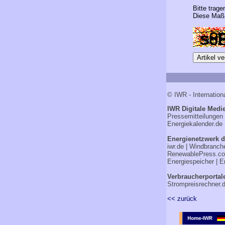
Bitte trage
Diese Maßn
© IWR - Internation
IWR Digitale Medie
Pressemitteilungen
Energiekalender.de
Energienetzwerk d
iwr.de
|
Windbranch
RenewablePress.c
Energiespeicher
|
E
Verbraucherportal
Strompreisrechner.
<< zurück