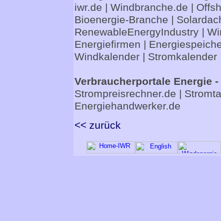
iwr.de
|
Windbranche.de
|
Offs
Bioenergie-Branche
|
Solardac
RenewableEnergyIndustry
|
Wi
Energiefirmen
|
Energiespeiche
Windkalender
|
Stromkalender
Verbraucherportale Energie -
Strompreisrechner.de
|
Stromta
Energiehandwerker.de
<< zurück