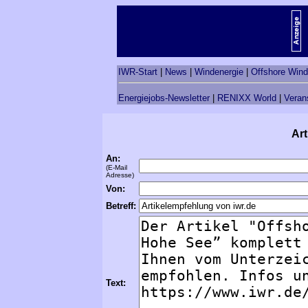
IWR-Start
|
News
|
Windenergie
|
Offshore Wind
Energiejobs-Newsletter
|
RENIXX World
|
Veran
Art
An:
(E-Mail
Adresse)
Von:
Betreff:
Text: