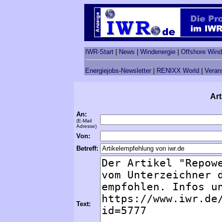
IWR-Start
|
News
|
Windenergie
|
Offshore Wind
Energiejobs-Newsletter
|
RENIXX World
|
Veran
Art
An:
(E-Mail
Adresse)
Von:
Betreff:
Text: