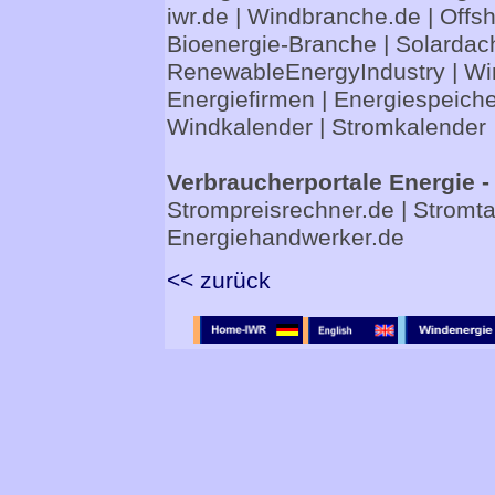
iwr.de
|
Windbranche.de
|
Offs
Bioenergie-Branche
|
Solardac
RenewableEnergyIndustry
|
Wi
Energiefirmen
|
Energiespeiche
Windkalender
|
Stromkalender
Verbraucherportale Energie -
Strompreisrechner.de
|
Stromta
Energiehandwerker.de
<< zurück