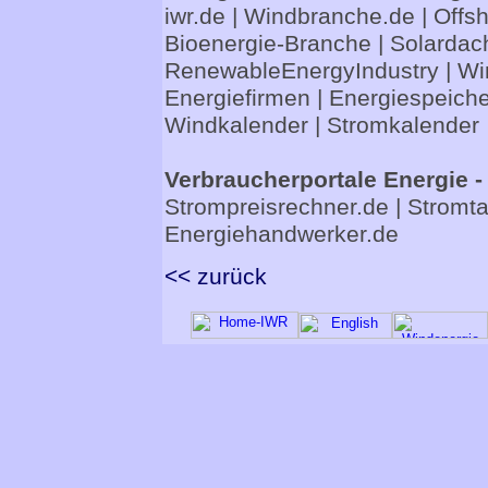
iwr.de
|
Windbranche.de
|
Offs
Bioenergie-Branche
|
Solardac
RenewableEnergyIndustry
|
Wi
Energiefirmen
|
Energiespeiche
Windkalender
|
Stromkalender
Verbraucherportale Energie -
Strompreisrechner.de
|
Stromta
Energiehandwerker.de
<< zurück