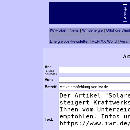
IWR-Start
|
News
|
Windenergie
|
Offshore Wind
Energiejobs-Newsletter
|
RENIXX World
|
Veran
Art
An:
(E-Mail
Adresse)
Von:
Betreff:
Text: