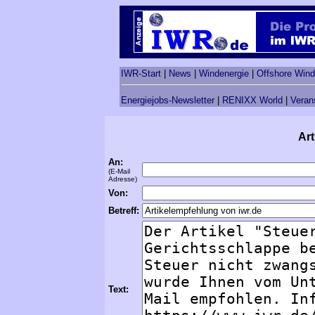
IWR-Start
|
News
|
Windenergie
|
Offshore Wind
Energiejobs-Newsletter
|
RENIXX World
|
Veran
Art
An:
(E-Mail
Adresse)
Von:
Betreff:
Text: