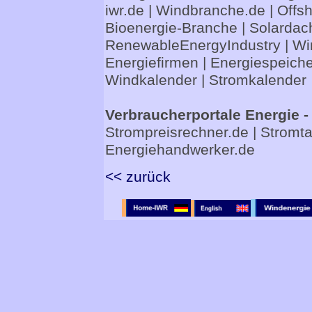
iwr.de
|
Windbranche.de
|
Offs
Bioenergie-Branche
|
Solardac
RenewableEnergyIndustry
|
Wi
Energiefirmen
|
Energiespeiche
Windkalender
|
Stromkalender
Verbraucherportale Energie -
Strompreisrechner.de
|
Stromta
Energiehandwerker.de
<< zurück