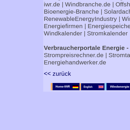
iwr.de
|
Windbranche.de
|
Offs
Bioenergie-Branche
|
Solardac
RenewableEnergyIndustry
|
Wi
Energiefirmen
|
Energiespeiche
Windkalender
|
Stromkalender
Verbraucherportale Energie -
Strompreisrechner.de
|
Stromta
Energiehandwerker.de
<< zurück