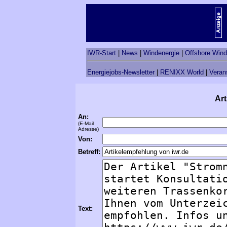
IWR-Start
|
News
|
Windenergie
|
Offshore Wind
Energiejobs-Newsletter
|
RENIXX World
|
Veran
Art
An:
(E-Mail
Adresse)
Von:
Betreff:
Text: