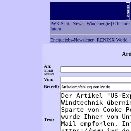
IWR-Start
|
News
|
Windenergie
|
Offshore
Intern
Energiejobs-Newsletter
|
RENIXX World
|
Art
An:
(E-Mail
Adresse)
Von:
Betreff:
Text: