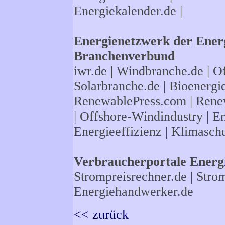
Energiekalender.de
|
Energienetzwerk der Energ
Branchenverbund
iwr.de
|
Windbranche.de
|
Of
Solarbranche.de
|
Bioenergi
RenewablePress.com
|
Rene
|
Offshore-Windindustry |
En
Energieeffizienz
|
Klimasch
Verbraucherportale Energi
Strompreisrechner.de
|
Strom
Energiehandwerker.de
<< zurück