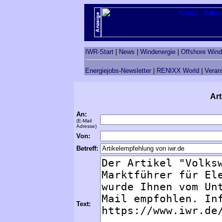
IWR-Start
|
News
|
Windenergie
|
Offshore Wind
Energiejobs-Newsletter
|
RENIXX World
|
Veran
Art
An:
(E-Mail
Adresse)
Von:
Betreff:
Text: