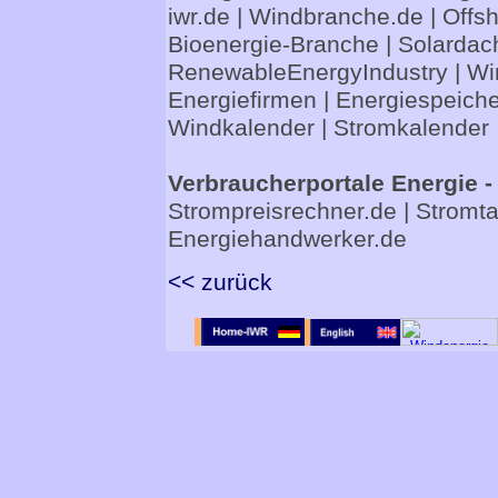
iwr.de
|
Windbranche.de
|
Offs
Bioenergie-Branche
|
Solardac
RenewableEnergyIndustry
|
Wi
Energiefirmen
|
Energiespeiche
Windkalender
|
Stromkalender
Verbraucherportale Energie -
Strompreisrechner.de
|
Stromta
Energiehandwerker.de
<< zurück