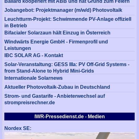
Ballard kooperiert mit ABB und hat Grund zum Feiern
Jobangebot: Projektmanager (m/w/d) Photovoltaik
Leuchtturm-Projekt: Schwimmende PV-Anlage offiziell
in Betrieb
Bifacialer Solarzaun hält Einzug in Österreich
Windwärts Energie GmbH - Firmenprofil und
Leistungen
IBC SOLAR AG - Kontakt
Solar-Veranstaltung: GESS IIIa: PV Off-Grid Systems -
from Stand-Alone to Hybrid Mini-Grids
Internationale Solarnews
Aktueller Photovoltaik-Zubau in Deutschland
Strom- und Gastarife - Anbieterwechsel auf
strompreisrechner.de
IWR-Pressedienst.de - Medien
Nordex SE: