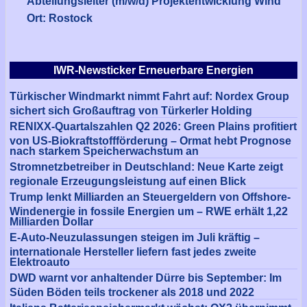
Abteilungsleiter (m/w/d) Projektentwicklung Wind
Ort: Rostock
IWR-Newsticker Erneuerbare Energien
Türkischer Windmarkt nimmt Fahrt auf: Nordex Group
sichert sich Großauftrag von Türkerler Holding
RENIXX-Quartalszahlen Q2 2026: Green Plains profitiert
von US-Biokraftstoffförderung – Ormat hebt Prognose
nach starkem Speicherwachstum an
Stromnetzbetreiber in Deutschland: Neue Karte zeigt
regionale Erzeugungsleistung auf einen Blick
Trump lenkt Milliarden an Steuergeldern von Offshore-
Windenergie in fossile Energien um – RWE erhält 1,22
Milliarden Dollar
E-Auto-Neuzulassungen steigen im Juli kräftig –
internationale Hersteller liefern fast jedes zweite
Elektroauto
DWD warnt vor anhaltender Dürre bis September: Im
Süden Böden teils trockener als 2018 und 2022