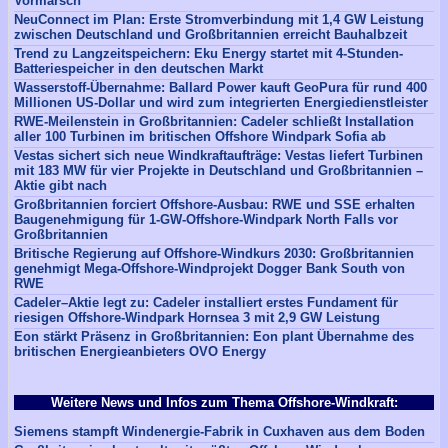
Vormarsch
NeuConnect im Plan: Erste Stromverbindung mit 1,4 GW Leistung
zwischen Deutschland und Großbritannien erreicht Bauhalbzeit
Trend zu Langzeitspeichern: Eku Energy startet mit 4-Stunden-
Batteriespeicher in den deutschen Markt
Wasserstoff-Übernahme: Ballard Power kauft GeoPura für rund 400
Millionen US-Dollar und wird zum integrierten Energiedienstleister
RWE-Meilenstein in Großbritannien: Cadeler schließt Installation
aller 100 Turbinen im britischen Offshore Windpark Sofia ab
Vestas sichert sich neue Windkraftaufträge: Vestas liefert Turbinen
mit 183 MW für vier Projekte in Deutschland und Großbritannien –
Aktie gibt nach
Großbritannien forciert Offshore-Ausbau: RWE und SSE erhalten
Baugenehmigung für 1-GW-Offshore-Windpark North Falls vor
Großbritannien
Britische Regierung auf Offshore-Windkurs 2030: Großbritannien
genehmigt Mega-Offshore-Windprojekt Dogger Bank South von
RWE
Cadeler–Aktie legt zu: Cadeler installiert erstes Fundament für
riesigen Offshore-Windpark Hornsea 3 mit 2,9 GW Leistung
Eon stärkt Präsenz in Großbritannien: Eon plant Übernahme des
britischen Energieanbieters OVO Energy
Weitere News und Infos zum Thema Offshore-Windkraft:
Siemens stampft Windenergie-Fabrik in Cuxhaven aus dem Boden