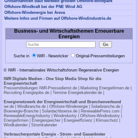
Großbritannien baut weltweit größten Offshore-Windpark
Offshore-Windkraft bei der PNE Wind AG
Offshore-Windenergie bei Areva
Weitere Infos und Firmen auf Offshore-Windindustrie.de
Business- und Wirtschaftsthemen Erneuerbare
Energien
Suche in
IWR - Newsticker
Original-Pressemitteilungen
© IWR - Internationales Wirtschaftsforum Regenerative Energien
IWR Digitale Medien - One Stop Media Shop für die
Energiewirtschaft
Pressemitteilungen
IWR-Pressedienst.de
| Marketing
Energiefirmen.de
|
Recruiting
Energiejobs.de
| Termine
Energiekalender.de
|
Energienetzwerk der Energiewirtschaft und Branchenverbund
iwr.de
|
Windbranche.de
|
Offshore-Windenergie
|
Solarbranche.de
|
Bioenergie-Branche
|
Solardachboerse.de
|
RenewablePress.com
|
RenewableEnergyIndustry
|
Windindustry
|
Offshore-Windindustry |
Energiefirmen
|
Energiespeicher
|
Energieeffizienz
|
Klimaschutz
|
Windkalender
|
Stromkalender
Verbraucherportale Energie - Strom- und Gasanbieter