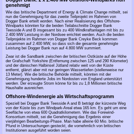
genehmigt
Wie das britische Department of Energy & Climate Change mitteilt, sei
nun die Genehmigung für das zweite Teilprojekt im Rahmen von
Dogger Bank erteilt worden. Nach einer Realisierung des Offshore-
Windparks könnten für die beiden Teilabschnitte Dogger Bank
Teesside A und B insgesamt bis zu 400 Windkraftanlagen mit bis zu
2.400 MW Leistung in der Nordsee errichtet werden. Auch die beiden
Teilprojekte im Rahmen von Dogger Bank Creyke Beck kommen
zusammen auf 2.400 MW, so dass sich die gesamte genehmigte
Leistung bei Dogger Bank nun auf 4.800 MW summiert.
Zwar ist die Sandbank zwischen der britischen Ostküste auf der Höhe
der Grafschaft Yorkshire (Entfernung zwischen 125 und 290 Kilometer)
und der dänischen Halbinsel Jütland relativ weit von der Küste
entfernt, glänzt aber mit nur geringen Wassertiefen (stellenweise nur
13 Meter). Wie die britische Behörde mitteilt, könnten mit der
Genehmigung hunderte Jobs im Nordosten von England unterstützt
werden. Der erzeugte Strom könne für bis zu 1,8 Millionen britische
Haushalte ausreichen.
Offshore-Windenergie als Wirtschaftsprogramm
Speziell bei Dogger Bank Teesside A and B beträgt der kürzeste Weg
von der Küste bis zum Windpark-Areal etwa 165 km. Es geht um eine
Seefläche von etwa 600 Quadratkilometern. Wie das Forewind-
Konsortium mitteilt, sei die Genehmigung das Ergebnis einer
vierjährigen Bearbeitungs-Phase. Man habe alleine 60 Mio. britische
Pfund in Untersuchungen gesteckt, die vornehmlich von britischen
Institutionen ausgeführt worden seien.