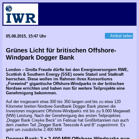
Artikel teilen
05.08.2015, 15:47 Uhr
Grünes Licht für britischen Offshore-
Windpark Dogger Bank
London – Große Freude dürfte bei den Energieversorgern RWE,
Scottish & Southern Energy (SSE) sowie Statoil und Statkraft
herrschen. Diese wollen im Rahmen ihres Konsortiums
„Forewind“ gigantische Offshore-Windparks in der britischen
Nordsee errichten und haben nun für weitere Teilprojekte eine
Genehmigung bekommen.
Auf der insgesamt etwa 300 bis 350 langen und bis zu etwa 120
Kilometer breiten Nordsee-Sandbank Dogger Bank planen die
Investoren insgesamt Offshore-Windparks mit bis zu 9.000 Megawatt
(MW) Leistung. Nach der Genehmigung des ersten Teilprojektes
„Dogger Bank Creyke Beck“ im Februar hat Großbritannien nun auch
dem zweiten Teil „Dogger Bank Teesside A and B“ zugestimmt. Es
geht um zusätzliche 2.400 MW.
Dogger Bank: 2 x 2.400 MW Offshore-Windparks nun