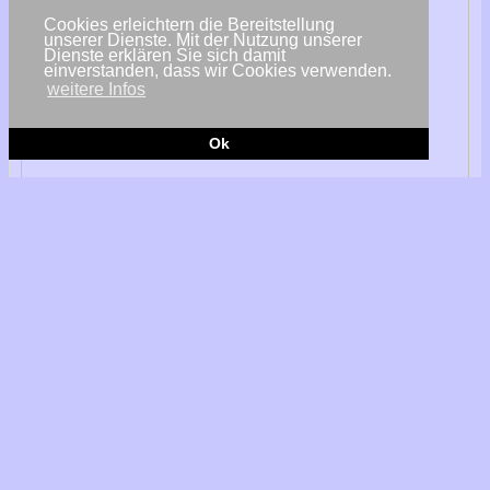
Cookies erleichtern die Bereitstellung
unserer Dienste. Mit der Nutzung unserer
Dienste erklären Sie sich damit
einverstanden, dass wir Cookies verwenden.
weitere Infos
Ok
© Prime_Minister_of_Japan_and_his_Cabinet
Tokio – Nach dem Atomunfall in Fukushima im Jahr 2011
waren in Japan zeitweise alle 50 Atomkraftwerke schlagartig