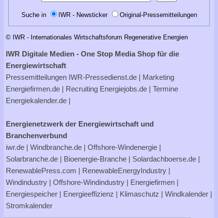
Suche in
IWR - Newsticker
Original-Pressemitteilungen
© IWR - Internationales Wirtschaftsforum Regenerative Energien
IWR Digitale Medien - One Stop Media Shop für die
Energiewirtschaft
Pressemitteilungen
IWR-Pressedienst.de
| Marketing
Energiefirmen.de
| Recruiting
Energiejobs.de
| Termine
Energiekalender.de
|
Energienetzwerk der Energiewirtschaft und
Branchenverbund
iwr.de
|
Windbranche.de
|
Offshore-Windenergie
|
Solarbranche.de
|
Bioenergie-Branche
|
Solardachboerse.de
|
RenewablePress.com
|
RenewableEnergyIndustry
|
Windindustry
|
Offshore-Windindustry |
Energiefirmen
|
Energiespeicher
|
Energieeffizienz
|
Klimaschutz
|
Windkalender
|
Stromkalender