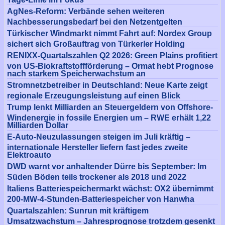
AgNes-Reform: Verbände sehen weiteren
Nachbesserungsbedarf bei den Netzentgelten
Türkischer Windmarkt nimmt Fahrt auf: Nordex Group
sichert sich Großauftrag von Türkerler Holding
RENIXX-Quartalszahlen Q2 2026: Green Plains profitiert
von US-Biokraftstoffförderung – Ormat hebt Prognose
nach starkem Speicherwachstum an
Stromnetzbetreiber in Deutschland: Neue Karte zeigt
regionale Erzeugungsleistung auf einen Blick
Trump lenkt Milliarden an Steuergeldern von Offshore-
Windenergie in fossile Energien um – RWE erhält 1,22
Milliarden Dollar
E-Auto-Neuzulassungen steigen im Juli kräftig –
internationale Hersteller liefern fast jedes zweite
Elektroauto
DWD warnt vor anhaltender Dürre bis September: Im
Süden Böden teils trockener als 2018 und 2022
Italiens Batteriespeichermarkt wächst: OX2 übernimmt
200-MW-4-Stunden-Batteriespeicher von Hanwha
Quartalszahlen: Sunrun mit kräftigem
Umsatzwachstum – Jahresprognose trotzdem gesenkt