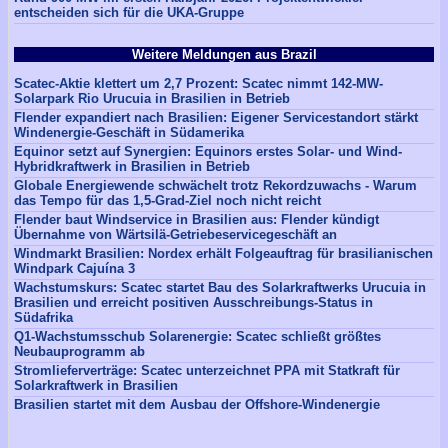
entscheiden sich für die UKA-Gruppe
Weitere Meldungen aus Brazil
Scatec-Aktie klettert um 2,7 Prozent: Scatec nimmt 142-MW-
Solarpark Rio Urucuia in Brasilien in Betrieb
Flender expandiert nach Brasilien: Eigener Servicestandort stärkt
Windenergie-Geschäft in Südamerika
Equinor setzt auf Synergien: Equinors erstes Solar- und Wind-
Hybridkraftwerk in Brasilien in Betrieb
Globale Energiewende schwächelt trotz Rekordzuwachs - Warum
das Tempo für das 1,5-Grad-Ziel noch nicht reicht
Flender baut Windservice in Brasilien aus: Flender kündigt
Übernahme von Wärtsilä-Getriebeservicegeschäft an
Windmarkt Brasilien: Nordex erhält Folgeauftrag für brasilianischen
Windpark Cajuína 3
Wachstumskurs: Scatec startet Bau des Solarkraftwerks Urucuia in
Brasilien und erreicht positiven Ausschreibungs-Status in
Südafrika
Q1-Wachstumsschub Solarenergie: Scatec schließt größtes
Neubauprogramm ab
Stromlieferverträge: Scatec unterzeichnet PPA mit Statkraft für
Solarkraftwerk in Brasilien
Brasilien startet mit dem Ausbau der Offshore-Windenergie