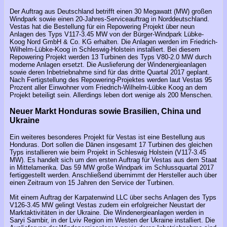
Der Auftrag aus Deutschland betrifft einen 30 Megawatt (MW) großen
Windpark sowie einen 20-Jahres-Serviceauftrag in Norddeutschland.
Vestas hat die Bestellung für ein Repowering Projekt über neun
Anlagen des Typs V117-3.45 MW von der Bürger-Windpark Lübke-
Koog Nord GmbH & Co. KG erhalten. Die Anlagen werden im Friedrich-
Wilhelm-Lübke-Koog in Schleswig-Holstein installiert. Bei diesem
Repowering Projekt werden 13 Turbinen des Typs V80-2.0 MW durch
moderne Anlagen ersetzt. Die Auslieferung der Windenergieanlagen
sowie deren Inbetriebnahme sind für das dritte Quartal 2017 geplant.
Nach Fertigstellung des Repowering-Projektes werden laut Vestas 95
Prozent aller Einwohner vom Friedrich-Wilhelm-Lübke Koog an dem
Projekt beteiligt sein. Allerdings leben dort wenige als 200 Menschen.
Neuer Markt Honduras sowie Brasilien, China und
Ukraine
Ein weiteres besonderes Projekt für Vestas ist eine Bestellung aus
Honduras. Dort sollen die Dänen insgesamt 17 Turbinen des gleichen
Typs installieren wie beim Projekt in Schleswig Holstein (V117-3.45
MW). Es handelt sich um den ersten Auftrag für Vestas aus dem Staat
in Mittelamerika. Das 59 MW große Windpark im Schlussquartal 2017
fertiggestellt werden. Anschließend übernimmt der Hersteller auch über
einen Zeitraum von 15 Jahren den Service der Turbinen.
Mit einem Auftrag der Karpatenwind LLC über sechs Anlagen des Typs
V126-3.45 MW gelingt Vestas zudem ein erfolgreicher Neustart der
Marktaktivitäten in der Ukraine. Die Windenergieanlagen werden in
Saryi Sambir, in der Lviv Region im Westen der Ukraine installiert. Die