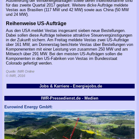
Auslieferung der Windenergieanlagen sowie deren Inbetriebnahme sind
für das zweite Quartal 2017 geplant. Weitere dicke Aufträge meldete
Vestas aus Brasilien (117 MW und 42 MW) sowie aus China (50 MW
und 24 MW).
Reihenweise US-Aufträge
Aus den USA meldet Vestas insgesamt sieben neue Bestellungen.
Dabei sollen diese Aufträge teilweise attraktive Steuervergünstigungen
in der Zukunft sichern. Am Freitag meldete Vestas zwei US-Aufträge
über 161 MW, am Donnerstag berichtete Vestas über Bestellungen von
Komponenenten mit einer Leistung von zusammen 250 MW und am
Mittwoch über 291 MW. Bei den meisten US-Aufträgen sollen die
Komponenten in den US-Fabriken von Vestas im Bundesstaat
Colorado gefertigt werden.
Quelle: IWR Online
© IWR, 2016
Jobs & Karriere - Energiejobs.de
IWR-Pressedienst.de - Medien
Eurowind Energy GmbH: