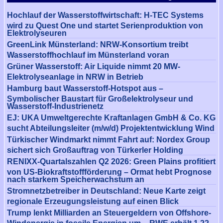
Hochlauf der Wasserstoffwirtschaft: H-TEC Systems
wird zu Quest One und startet Serienproduktion von
Elektrolyseuren
GreenLink Münsterland: NRW-Konsortium treibt
Wasserstoffhochlauf im Münsterland voran
Grüner Wasserstoff: Air Liquide nimmt 20 MW-
Elektrolyseanlage in NRW in Betrieb
Hamburg baut Wasserstoff-Hotspot aus –
Symbolischer Baustart für Großelektrolyseur und
Wasserstoff-Industrienetz
EJ: UKA Umweltgerechte Kraftanlagen GmbH & Co. KG
sucht Abteilungsleiter (m/w/d) Projektentwicklung Wind
Türkischer Windmarkt nimmt Fahrt auf: Nordex Group
sichert sich Großauftrag von Türkerler Holding
RENIXX-Quartalszahlen Q2 2026: Green Plains profitiert
von US-Biokraftstoffförderung – Ormat hebt Prognose
nach starkem Speicherwachstum an
Stromnetzbetreiber in Deutschland: Neue Karte zeigt
regionale Erzeugungsleistung auf einen Blick
Trump lenkt Milliarden an Steuergeldern von Offshore-
Windenergie in fossile Energien um – RWE erhält 1,22