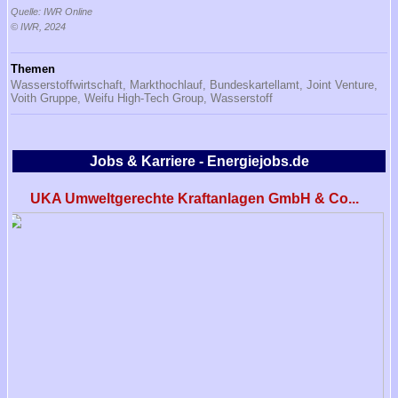
Quelle: IWR Online
© IWR, 2024
Themen
Wasserstoffwirtschaft,
Markthochlauf,
Bundeskartellamt,
Joint Venture,
Voith Gruppe,
Weifu High-Tech Group,
Wasserstoff
Jobs & Karriere - Energiejobs.de
UKA Umweltgerechte Kraftanlagen GmbH & Co...