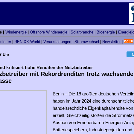
s |
Windenergie
|
Offshore Windenergie
|
Solarbranche
|
Bioenergie
|
Energiej
sletter
|
RENIXX World
|
Veranstaltungen
|
Stromwechsel
|
Newsletter
|
M
7 Uhr
d kritisiert hohe Renditen der Netzbetreiber
tzbetreiber mit Rekordrenditen trotz wachsende
ässe
Berlin – Die 18 größten deutschen Verteil
haben im Jahr 2024 eine durchschnittlich
handelsrechtliche Eigenkapitalrendite von
erzielt. Gleichzeitig stoßen die Stromnet
Ausbau von Erneuerbaren-Energien-Anla
Batteriespeichern, Industrieprojekten und