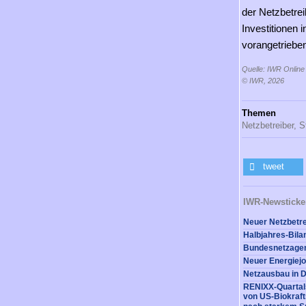
der Netzbetre
Investitionen 
vorangetriebe
Quelle: IWR Online
© IWR, 2026
Themen
Netzbetreiber,
S
tweet
IWR-Newsticke
Netzausbau in D
RENIXX-Quartals
von US-Biokraft