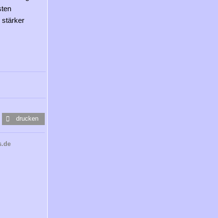
sten
 stärker
drucken
s.de