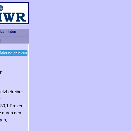
obs
|
Intern
|
eldung drucken
r
netzbetreiber
e
 30,1 Prozent
ze durch den
gen,