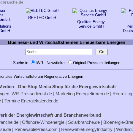
ndbranche.de
REETEC GmbH
Qualitas Energy
utions
Service GmbH
Per
 GmbH
Deut
Business- und Wirtschaftsthemen Erneuerbare Energien
Suche in
IWR - Newsticker
Original-Pressemitteilungen
tionales Wirtschaftsforum Regenerative Energien
Medien - One Stop Media Shop für die Energiewirtschaft
ungen
IWR-Pressedienst.de
| Marketing
Energiefirmen.de
| Recruiting
e
| Termine
Energiekalender.de
|
erk der Energiewirtschaft und Branchenverbund
ranche.de
|
Offshore-Windenergie
|
Solarbranche.de
|
Bioenergie-Br
rse.de
|
RenewablePress.com
|
RenewableEnergyIndustry
|
Windindu