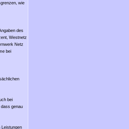
grenzen, wie
 Angaben des
ent, Westnetz
ernwerk Netz
me bei
tsächlichen
uch bei
t, dass genau
n Leistungen