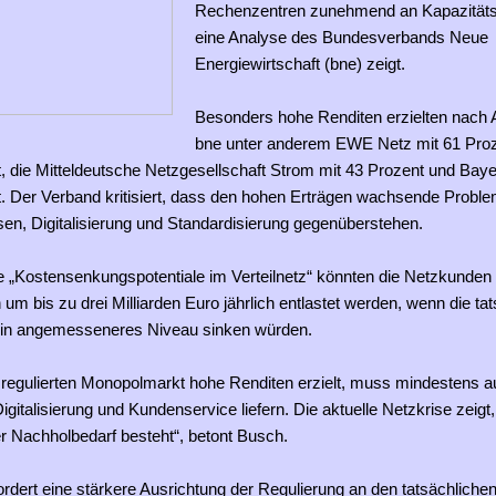
Rechenzentren zunehmend an Kapazitäts
eine Analyse des Bundesverbands Neue
Energiewirtschaft (bne) zeigt.
Besonders hohe Renditen erzielten nach
bne unter anderem EWE Netz mit 61 Proz
t, die Mitteldeutsche Netzgesellschaft Strom mit 43 Prozent und Bay
t. Der Verband kritisiert, dass den hohen Erträgen wachsende Proble
en, Digitalisierung und Standardisierung gegenüberstehen.
ie „Kostensenkungspotentiale im Verteilnetz“ könnten die Netzkunden
 um bis zu drei Milliarden Euro jährlich entlastet werden, wenn die ta
ein angemesseneres Niveau sinken würden.
 regulierten Monopolmarkt hohe Renditen erzielt, muss mindestens a
gitalisierung und Kundenservice liefern. Die aktuelle Netzkrise zeig
er Nachholbedarf besteht“, betont Busch.
rdert eine stärkere Ausrichtung der Regulierung an den tatsächliche