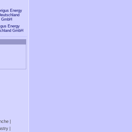
igus Energy
schland GmbH
anche
|
stry
|