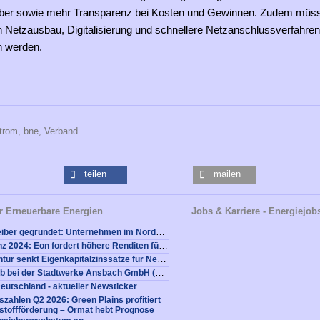
iber sowie mehr Transparenz bei Kosten und Gewinnen. Zudem müs
in Netzausbau, Digitalisierung und schnellere Netzanschlussverfahren
n werden.
trom,
bne,
Verband
teilen
mailen
r Erneuerbare Energien
Jobs & Karriere - Energiejob
Neuer Netzbetreiber gegründet: Unternehmen im Norden will Netzentgelte mit eigenem Netzbetrieb senken
Halbjahres-Bilanz 2024: Eon fordert höhere Renditen für Investitionen in den Netzausbau
Bundesnetzagentur senkt Eigenkapitalzinssätze für Netze - Branche gespalten
Neuer Energiejob bei der Stadtwerke Ansbach GmbH (Ansbach): Referent Netzcontrolling (m/w/d)
eutschland - aktueller Newsticker
zahlen Q2 2026: Green Plains profitiert
stoffförderung – Ormat hebt Prognose