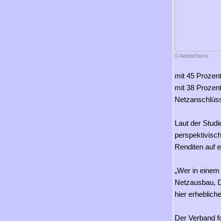
© AdobeStock
mit 45 Prozen
mit 38 Prozen
Netzanschlüss
Laut der Stud
perspektivisch
Renditen auf 
„Wer in einem
Netzausbau, Di
hier erheblich
Der Verband fo