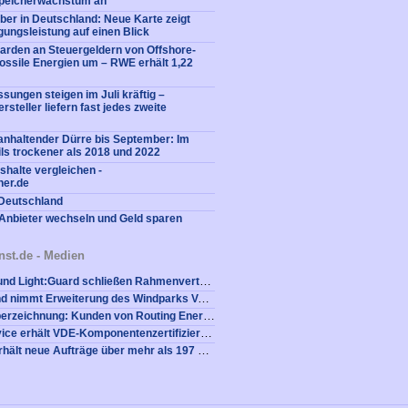
peicherwachstum an
ber in Deutschland: Neue Karte zeigt
gungsleistung auf einen Blick
liarden an Steuergeldern von Offshore-
fossile Energien um – RWE erhält 1,22
sungen steigen im Juli kräftig –
rsteller liefern fast jedes zweite
nhaltender Dürre bis September: Im
ls trockener als 2018 und 2022
shalte vergleichen -
ner.de
 Deutschland
Anbieter wechseln und Geld sparen
nst.de - Medien
NOTUS energy und Light:Guard schließen Rahmenvertrag über Bedarfsgesteuerte Nachtkennzeichnung für Neuanlagen
VSB Deutschland nimmt Erweiterung des Windparks Vockenrod erfolgreich in Betrieb
Trotz Rekord-Überzeichnung: Kunden von Routing Energy sichern sich 90,1 MW in der Mai-Ausschreibung der Bundesnetzagentur
energy grid service erhält VDE-Komponentenzertifizierung für selbstentwickelten EZA-Regler
Nordex Group erhält neue Aufträge über mehr als 197 MW von ENOVA und BMR