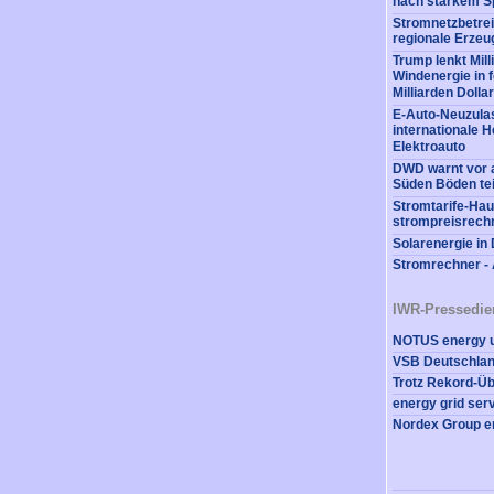
nach starkem S
Stromnetzbetrei
regionale Erzeu
Trump lenkt Mil
Windenergie in 
Milliarden Dollar
E-Auto-Neuzulas
internationale He
Elektroauto
DWD warnt vor a
Süden Böden tei
Stromtarife-Hau
strompreisrech
Solarenergie in
Stromrechner - 
IWR-Pressedie