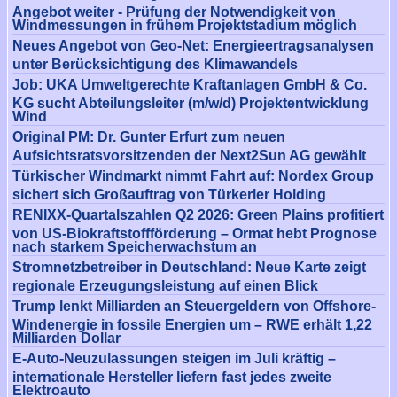
Angebot weiter - Prüfung der Notwendigkeit von
Windmessungen in frühem Projektstadium möglich
Neues Angebot von Geo-Net: Energieertragsanalysen
unter Berücksichtigung des Klimawandels
Job: UKA Umweltgerechte Kraftanlagen GmbH & Co.
KG sucht Abteilungsleiter (m/w/d) Projektentwicklung
Wind
Original PM: Dr. Gunter Erfurt zum neuen
Aufsichtsratsvorsitzenden der Next2Sun AG gewählt
Türkischer Windmarkt nimmt Fahrt auf: Nordex Group
sichert sich Großauftrag von Türkerler Holding
RENIXX-Quartalszahlen Q2 2026: Green Plains profitiert
von US-Biokraftstoffförderung – Ormat hebt Prognose
nach starkem Speicherwachstum an
Stromnetzbetreiber in Deutschland: Neue Karte zeigt
regionale Erzeugungsleistung auf einen Blick
Trump lenkt Milliarden an Steuergeldern von Offshore-
Windenergie in fossile Energien um – RWE erhält 1,22
Milliarden Dollar
E-Auto-Neuzulassungen steigen im Juli kräftig –
internationale Hersteller liefern fast jedes zweite
Elektroauto