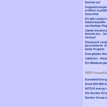
Betrieb auf
Doppelstrategi
eröffnet Ausbil
Dauerthal
EU gibt Ländern
Industriepolitik
nachhaltige Flug
Zweite Insolvenz
Betrieb ein – So
Verkauf
Dänemark vergi
gescheiterter A
beide Projekte
Energiejobs-New
Jobticker - Neu
EU-Windenergi
IWR-Pressedie