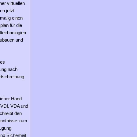
er virtuellen
en jetzt
tmalig einen
lan für die
ftechnologien
fzubauen und
des
rung nach
ortschreibung
licher Hand
 VDI, VDA und
chreibt den
enntnisse zum
ugung,
und Sicherheit