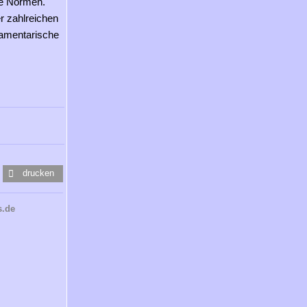
de Normen.
r zahlreichen
rlamentarische
drucken
s.de