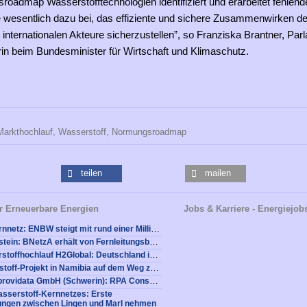
roadmap Wasserstofftechnologien identifiziert und erarbeitet fehlen
e wesentlich dazu bei, das effiziente und sichere Zusammenwirken de
 internationalen Akteure sicherzustellen”, so Franziska Brantner, Pa
rin beim Bundesminister für Wirtschaft und Klimaschutz.
Markthochlauf,
Wasserstoff,
Normungsroadmap
teilen
mailen
r Erneuerbare Energien
Jobs & Karriere - Energiejob
Wasserstoff-Kernnetz: ENBW steigt mit rund einer Milliarde Euro in die zukünftige Wasserstoffwirtschaft ein
Wichiger Meilenstein: BNetzA erhält von Fernleitungsbetreibern Antrag für Wasserstoff-Kernnetz
Globaler Wasserstoffhochlauf H2Global: Deutschland importiert ab 2027 grüne Wasserstoffprodukte
Hyphen Wasserstoff-Projekt in Namibia auf dem Weg zum strategischen Auslandsprojekt der Bundesrepublik Deutschland
Stellenangebot providata GmbH (Schwerin): RPA Consultant m/w/d
sserstoff-Kernnetzes: Erste
tungen zwischen Lingen und Marl nehmen