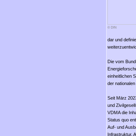
© DIN
dar und defin
weiterzuentwi
Die vom Bund
Energieforsch
einheitlichen 
der nationalen
Seit März 202
und Zivilgese
VDMA die Inha
Status quo en
Auf- und Ausb
Infrastruktur,