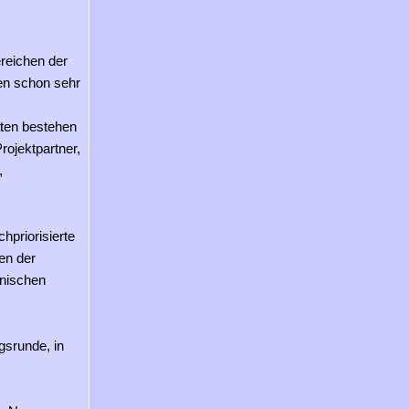
reichen der
gen schon sehr
aten bestehen
rojektpartner,
,
priorisierte
en der
hnischen
ngsrunde, in