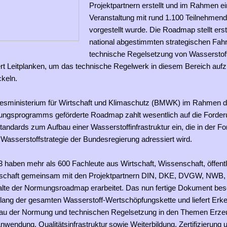
Projektpartnern erstellt und im Rahmen ein
Veranstaltung mit rund 1.100 Teilnehmend
vorgestellt wurde. Die Roadmap stellt ers
national abgestimmten strategischen Fahrp
technische Regelsetzung von Wasserstof
iert Leitplanken, um das technische Regelwerk in diesem Bereich au
ckeln.
esministerium für Wirtschaft und Klimaschutz (BMWK) im Rahmen 
ungsprogramms geförderte Roadmap zahlt wesentlich auf die Forde
Standards zum Aufbau einer Wasserstoffinfrastruktur ein, die in der F
 Wasserstoffstrategie der Bundesregierung adressiert wird.
3 haben mehr als 600 Fachleute aus Wirtschaft, Wissenschaft, öffent
llschaft gemeinsam mit den Projektpartnern DIN, DKE, DVGW, NWB,
lte der Normungsroadmap erarbeitet. Das nun fertige Dokument bes
tlang der gesamten Wasserstoff-Wertschöpfungskette und liefert Erk
au der Normung und technischen Regelsetzung in den Themen Erze
 Anwendung, Qualitätsinfrastruktur sowie Weiterbildung, Zertifizierung 