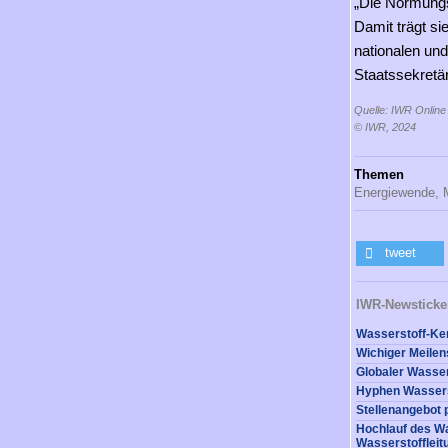
„Die Normungs
Damit trägt si
nationalen und
Staatssekretä
Quelle: IWR Online
© IWR, 2024
Themen
Energiewende,
tweet
IWR-Newsticke
Hochlauf des Wa
Wasserstofflei