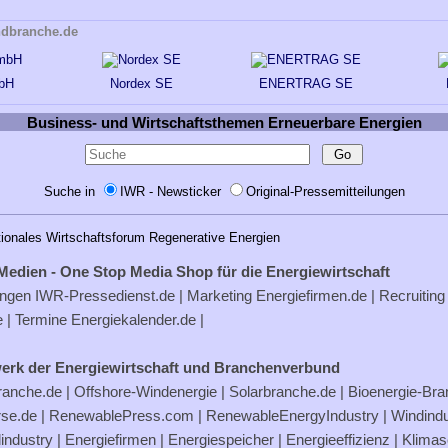
ndbranche.de
bH
Nordex SE
ENERTRAG SE
Business- und Wirtschaftsthemen Erneuerbare Energien
Suche in
IWR - Newsticker
Original-Pressemitteilungen
tionales Wirtschaftsforum Regenerative Energien
Medien - One Stop Media Shop für die Energiewirtschaft
ungen
IWR-Pressedienst.de
| Marketing
Energiefirmen.de
| Recruiting
e
| Termine
Energiekalender.de
|
erk der Energiewirtschaft und Branchenverbund
ranche.de
|
Offshore-Windenergie
|
Solarbranche.de
|
Bioenergie-Br
rse.de
|
RenewablePress.com
|
RenewableEnergyIndustry
|
Windindu
industry |
Energiefirmen
|
Energiespeicher
|
Energieeffizienz
|
Klimas