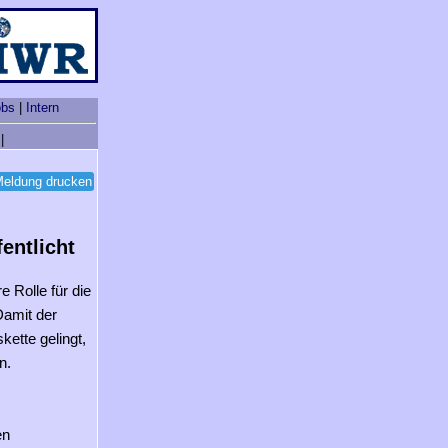
obs
|
Intern
|
eldung drucken
entlicht
 Rolle für die
Damit der
ette gelingt,
n.
en