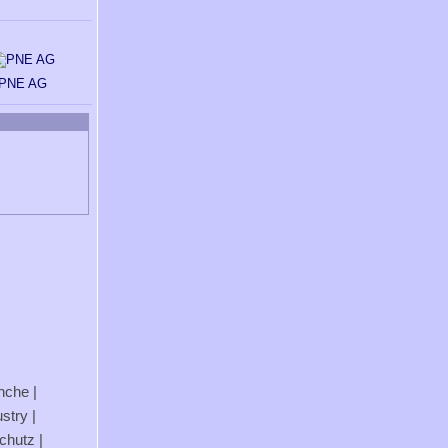
PNE AG
anche
|
stry
|
chutz
|