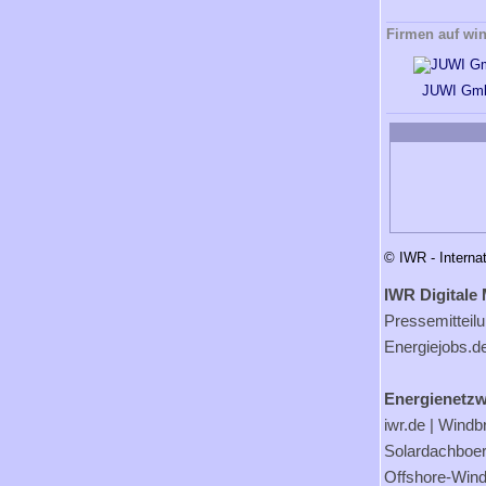
Firmen auf wi
JUWI Gm
© IWR - Interna
IWR Digitale 
Pressemitteil
Energiejobs.d
Energienetzw
iwr.de
|
Windb
Solardachboe
Offshore-Wind