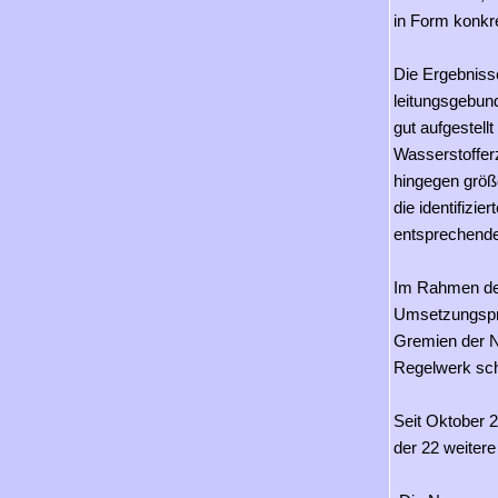
in Form konkr
Die Ergebniss
leitungsgebund
gut aufgestellt
Wasserstoffer
hingegen größe
die identifizi
entsprechende
Im Rahmen de
Umsetzungspro
Gremien der N
Regelwerk sch
Seit Oktober 20
der 22 weitere