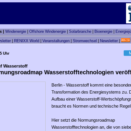
s |
Windenergie
|
Offshore Windenergie
|
Solarbranche
|
Bioenergie
|
Energiej
sletter
|
RENIXX World
|
Veranstaltungen
|
Stromwechsel
|
Newsletter
|
M
45 Uhr
f Wasserstoff
mungsroadmap Wasserstofftechnologien veröff
Berlin - Wasserstoff kommt eine besondere
Transformation des Energiesystems zu. 
Aufbau einer Wasserstoff-Wertschöpfungsk
braucht es Normen und technische Regel
Hier setzt die Normungsroadmap
Wasserstofftechnologien an, die von sieb