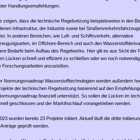
eter Handlungsempfehlungen.
e zeigen, dass die technische Regelsetzung beispielsweise in den Be
enen Infrastruktur, der Industrie sowie bei Straßenverkehrsfahrzeu
 ist. In anderen Bereichen, wie Luft- und Schiffsverkehr, alternative
zeugungsarten, im Offshore-Bereich und auch den Wasserstoffderiv
re Bedarfe beim Aufbau des Regelwerks. Hier gilt es aus Sicht der P
erten Lücken schnell und effizient zu schließen oder wo noch notwendig
 Forschungsarbeiten anzustoßen.
r Normungsroadmap Wasserstofftechnologien werden außerdem hoch
jekte der technischen Regelsetzung basierend auf den Empfehlung
ormungsroadmap finanziell unterstützt. So sollen die Lücken im tec
nell geschlossen und der Markthochlauf vorangetrieben werden.
23 wurden bereits 23 Projekte initiiert. Aktuell läuft die dritte Initiieru
 Anträge geprüft werden.