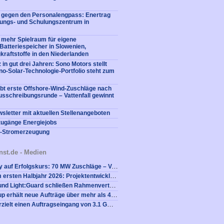
e gegen den Personalengpass: Enertrag
dungs- und Schulungszentrum in
 mehr Spielraum für eigene
: Batteriespeicher in Slowenien,
kraftstoffe in den Niederlanden
 in gut drei Jahren: Sono Motors stellt
no-Solar-Technologie-Portfolio steht zum
bt erste Offshore-Wind-Zuschläge nach
usschreibungsrunde – Vattenfall gewinnt
sletter mit aktuellen Stellenangeboten
zugänge Energiejobs
e-Stromerzeugung
nst.de - Medien
Eurowind Energy auf Erfolgskurs: 70 MW Zuschläge – Verstärkung des Teams geplant
Rund 900 MW im ersten Halbjahr 2026: Projektentwickler entscheiden sich für die UKA-Gruppe
NOTUS energy und Light:Guard schließen Rahmenvertrag über Bedarfsgesteuerte Nachtkennzeichnung für Neuanlagen
Die Nordex Group erhält neue Aufträge über mehr als 480 MW aus den USA
Nordex Group erzielt einen Auftragseingang von 3.1 GW im zweiten Quartal 2026