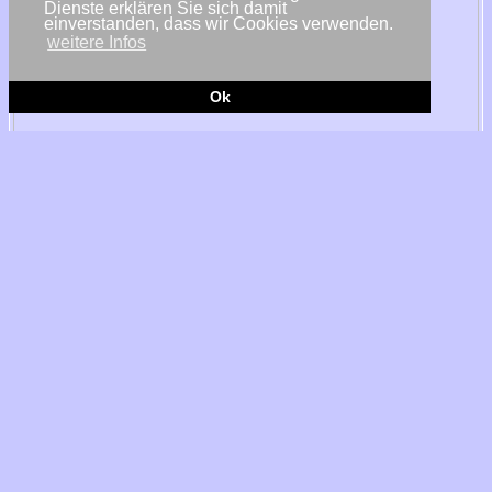
Dienste erklären Sie sich damit
einverstanden, dass wir Cookies verwenden.
weitere Infos
Ok
© Orsted
Fredericia, Dänemark - Der dänische Energieversorger Ørsted
hat personelle Konsequenzen aus den Milliarden-
Abschreibungen auf das Offshore Geschäft in den USA gezogen.
Im gegenseitigen Einvernehmen treten zwei Mitglieder der