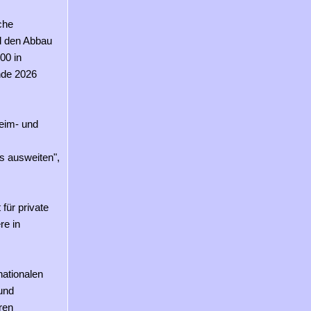
che
d den Abbau
00 in
nde 2026
eim- und
s ausweiten",
für private
re in
nationalen
 und
ren