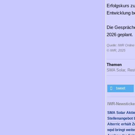
Erfolgskurs z
Entwicklung be
Die Gespräche
2026 geplant.
Quelle: IWR Online
© IWR, 2025
Themen
SMA Solar,
Rest
tweet
IWR-Newsticke
wpd bringt weit