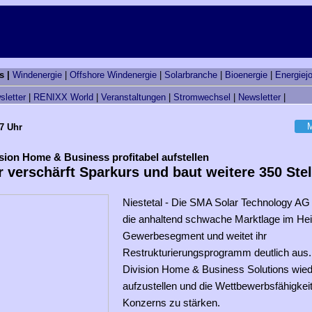
s |
Windenergie
|
Offshore Windenergie
|
Solarbranche
|
Bioenergie
|
Energiej
sletter
|
RENIXX World
|
Veranstaltungen
|
Stromwechsel
|
Newsletter
|
M
27 Uhr
sion Home & Business profitabel aufstellen
 verschärft Sparkurs und baut weitere 350 Stel
Niestetal - Die SMA Solar Technology AG 
die anhaltend schwache Marktlage im He
Gewerbesegment und weitet ihr
Restrukturierungsprogramm deutlich aus. Z
Division Home & Business Solutions wiede
aufzustellen und die Wettbewerbsfähigkei
Konzerns zu stärken.