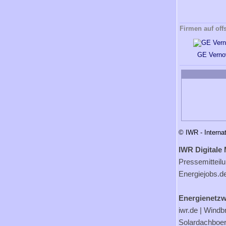
Firmen auf off
GE Verno
© IWR - Interna
IWR Digitale 
Pressemitteil
Energiejobs.d
Energienetzw
iwr.de
|
Windb
Solardachboe