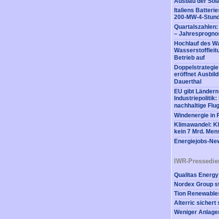
Ausbau der Sola
Italiens Batter
200-MW-4-Stund
Quartalszahlen
– Jahresprognos
Hochlauf des Wa
Wasserstofflei
Betrieb auf
Doppelstrategi
eröffnet Ausbil
Dauerthal
EU gibt Ländern
Industriepolitik
nachhaltige Flug
Windenergie in 
Klimawandel: K
kein 7 Mrd. Me
Energiejobs-New
IWR-Pressedie