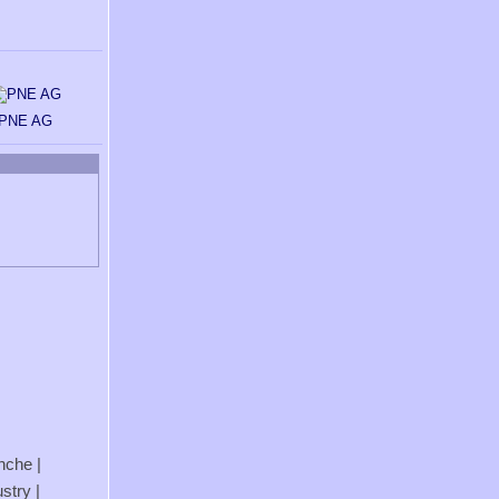
PNE AG
anche
|
stry
|