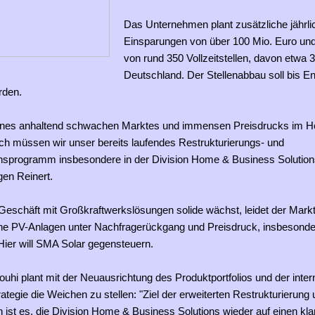
Das Unternehmen plant zusätzliche jährli
Einsparungen von über 100 Mio. Euro un
von rund 350 Vollzeitstellen, davon etwa 3
Deutschland. Der Stellenabbau soll bis E
rden.
ines anhaltend schwachen Marktes und immensen Preisdrucks im H
h müssen wir unser bereits laufendes Restrukturierungs- und
nsprogramm insbesondere in der Division Home & Business Solution
en Reinert.
eschäft mit Großkraftwerkslösungen solide wächst, leidet der Markt 
he PV-Anlagen unter Nachfragerückgang und Preisdruck, insbesonde
Hier will SMA Solar gegensteuern.
i plant mit der Neuausrichtung des Produktportfolios und der inter
ategie die Weichen zu stellen: "Ziel der erweiterten Restrukturierung
 ist es, die Division Home & Business Solutions wieder auf einen kla