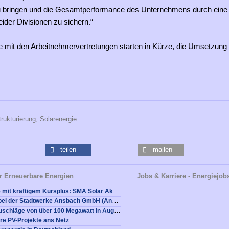
u bringen und die Gesamtperformance des Unternehmens durch ein
ider Divisionen zu sichern.“
 mit den Arbeitnehmervertretungen starten in Kürze, die Umsetzung 
rukturierung,
Solarenergie
teilen
mailen
r Erneuerbare Energien
Jobs & Karriere - Energiejob
SMA Solar Aktie mit kräftigem Kursplus: SMA Solar Aktie springt nach Insiderkäufen auf über 20 Euro
Stellenangebot bei der Stadtwerke Ansbach GmbH (Ansbach): Referent Energie- und Unternehmenssteuern (m/w/d)
Alterric erhält Zuschläge von über 100 Megawatt in August-Ausschreibung der Bundesnetzagentur
ere PV-Projekte ans Netz