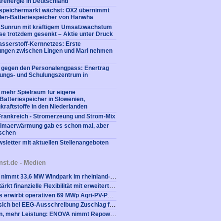
renergie in Deutschland
iespeichermarkt wächst: OX2 übernimmt
en-Batteriespeicher von Hanwha
: Sunrun mit kräftigem Umsatzwachstum
e trotzdem gesenkt – Aktie unter Druck
sserstoff-Kernnetzes: Erste
tungen zwischen Lingen und Marl nehmen
e gegen den Personalengpass: Enertrag
dungs- und Schulungszentrum in
 mehr Spielraum für eigene
: Batteriespeicher in Slowenien,
kraftstoffe in den Niederlanden
Frankreich - Stromerzeung und Strom-Mix
limaerwärmung gab es schon mal, aber
nschen
sletter mit aktuellen Stellenangeboten
nst.de - Medien
Qualitas Energy nimmt 33,6 MW Windpark im rheinland-pfälzischen Nachtsheim-Luxem vollständig in Betrieb
Nordex Group stärkt finanzielle Flexibilität mit erweiterter ESG-gebundener syndizierter Multiwährungs-Garantiefazilität über 2,475 Mrd. EUR
Tion Renewables erwirbt operativen 69 MWp Agri-PV-Park von FEFA
Alterric sichert sich bei EEG-Ausschreibung Zuschlag für alle eingereichten Projekte mit insgesamt 242 MW zu installierender Leistung
Weniger Anlagen, mehr Leistung: ENOVA nimmt Repowering-Projekt Gehrde in Betrieb