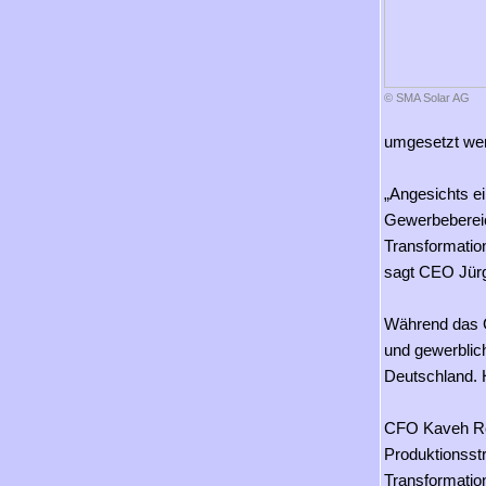
© SMA Solar AG
umgesetzt we
„Angesichts e
Gewerbebereic
Transformatio
sagt CEO Jürg
Während das G
und gewerblic
Deutschland. 
CFO Kaveh Rouh
Produktionsstr
Transformation