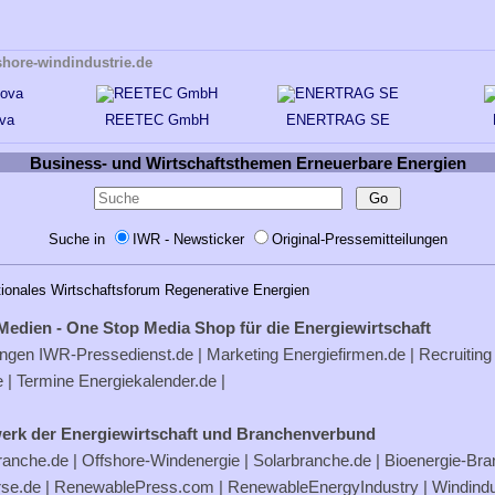
shore-windindustrie.de
va
REETEC GmbH
ENERTRAG SE
Business- und Wirtschaftsthemen Erneuerbare Energien
Suche in
IWR - Newsticker
Original-Pressemitteilungen
tionales Wirtschaftsforum Regenerative Energien
Medien - One Stop Media Shop für die Energiewirtschaft
ungen
IWR-Pressedienst.de
| Marketing
Energiefirmen.de
| Recruiting
e
| Termine
Energiekalender.de
|
erk der Energiewirtschaft und Branchenverbund
ranche.de
|
Offshore-Windenergie
|
Solarbranche.de
|
Bioenergie-Br
rse.de
|
RenewablePress.com
|
RenewableEnergyIndustry
|
Windindu