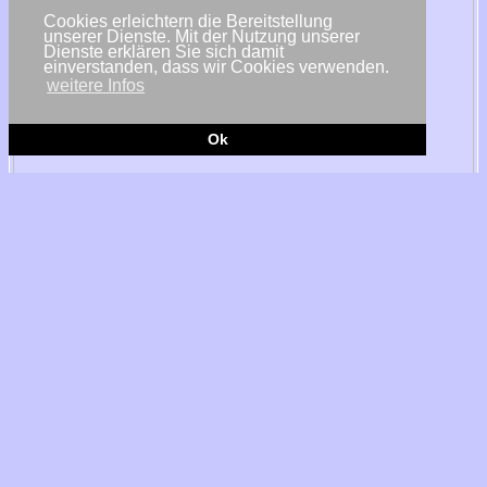
Cookies erleichtern die Bereitstellung
unserer Dienste. Mit der Nutzung unserer
Dienste erklären Sie sich damit
einverstanden, dass wir Cookies verwenden.
weitere Infos
Ok
© Adobe Stock / Fotolia