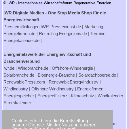
© IWR - Internationales Wirtschaftsforum Regenerative Energien
IWR Digitale Medien - One Stop Media Shop für die
Energiewirtschaft
Pressemitteilungen
IWR-Pressedienst.de
| Marketing
Energiefirmen.de
| Recruiting
Energiejobs.de
| Termine
Energiekalender.de
|
Energienetzwerk der Energiewirtschaft und
Branchenverbund
iwr.de
|
Windbranche.de
|
Offshore-Windenergie
|
Solarbranche.de
|
Bioenergie-Branche
|
Solardachboerse.de
|
RenewablePress.com
|
RenewableEnergyIndustry
|
Windindustry
|
Offshore-Windindustry |
Energiefirmen
|
Energiespeicher
|
Energieeffizienz
|
Klimaschutz
|
Windkalender
|
Stromkalender
Verbraucherportale Energie - Strom- und Gasanbieter
Cookies erleichtern die Bereitstellung
Strompreisrechner.de
|
Stromtarife.de
|
Solardachboerse.de
|
unserer Dienste. Mit der Nutzung unserer
Dienste erklären Sie sich damit