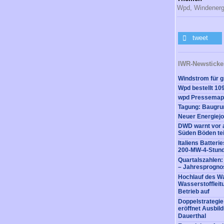
Wpd,
Windenerg
tweet
IWR-Newsticke
DWD warnt vor a
Süden Böden tei
Italiens Batter
200-MW-4-Stund
Quartalszahlen
– Jahresprognos
Hochlauf des Wa
Wasserstofflei
Betrieb auf
Doppelstrategi
eröffnet Ausbil
Dauerthal