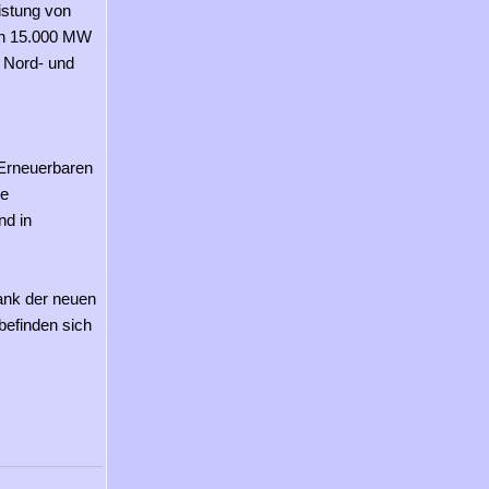
eistung von
en 15.000 MW
 Nord- und
 Erneuerbaren
ie
nd in
dank der neuen
befinden sich