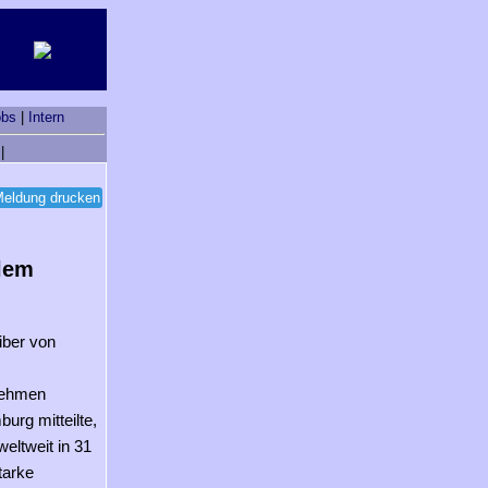
obs
|
Intern
|
eldung drucken
ilem
iber von
nehmen
urg mitteilte,
eltweit in 31
tarke