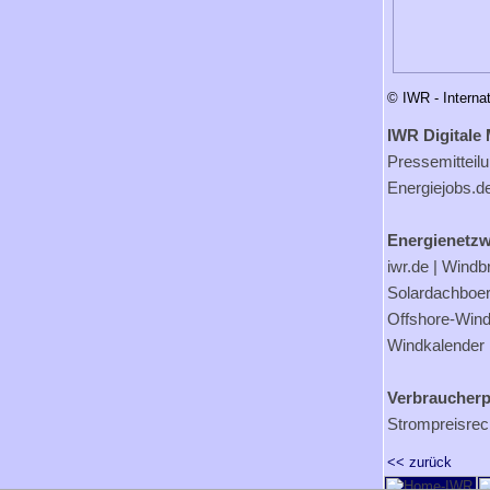
© IWR - Interna
IWR Digitale 
Pressemitteil
Energiejobs.d
Energienetzw
iwr.de
|
Windb
Solardachboe
Offshore-Wind
Windkalender
Verbraucherp
Strompreisrec
<< zurück