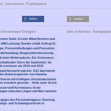
ie,
Unternehmen,
Projektpipeline
teilen
mailen
r Erneuerbare Energien
Jobs & Karriere - Energiejob
Windstrom für grünen Stahl: Arcelor Mittal Bremen und Wpd kooperieren bei Dekarbonisierung
Wpd bestellt 109 MW Leistung: Nordex erhält Auftrag für Windparks in Schweden und Finnland
wpd Pressemappe, Pressemitteilungen und Pressekontakt
Tagung: Baugrunderkundung, Baugrundverbesserung und Gründungen für Windenergieanlagen
Neuer Energiejob beim Wetteraukreis, Der Kreisausschuss (Friedberg): Sachbearbeitung (m/w/d) Klimaschutz- und Energiemanagement für die kreiseigenen Liegenschaften 39 h/Woche, unbefristet
nhaltender Dürre bis September: Im
ls trockener als 2018 und 2022
iespeichermarkt wächst: OX2 übernimmt
en-Batteriespeicher von Hanwha
: Sunrun mit kräftigem Umsatzwachstum
e trotzdem gesenkt – Aktie unter Druck
sserstoff-Kernnetzes: Erste
tungen zwischen Lingen und Marl nehmen
e gegen den Personalengpass: Enertrag
dungs- und Schulungszentrum in