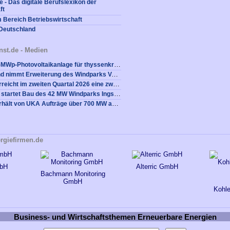
 - Das digitale Berufslexikon der
ft
m Bereich Betriebswirtschaft
 Deutschland
nst.de - Medien
VSB realisiert 8-MWp-Photovoltaikanlage für thyssenkrupp Rasselstein
VSB Deutschland nimmt Erweiterung des Windparks Vockenrod erfolgreich in Betrieb
Nordex Group erreicht im zweiten Quartal 2026 eine zweistellige EBITDA-Marge, steigert den Auftragseingang deutlich und erzielt einen positiven Freien Cashflow
Qualitas Energy startet Bau des 42 MW Windparks Ingstetten in Baden-Württemberg
Nordex Group erhält von UKA Aufträge über 700 MW aus Deutschland
rgiefirmen.de
mbH
Alterric GmbH
Bachmann Monitoring
GmbH
Kohle
Business- und Wirtschaftsthemen Erneuerbare Energien