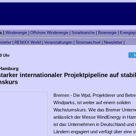
s |
Windenergie
|
Offshore Windenergie
|
Solarbranche
|
Bioenergie
|
Energiej
sletter
|
RENIXX World
|
Veranstaltungen
|
Stromwechsel
|
Newsletter
|
M
50 Uhr
 Hamburg
tarker internationaler Projektpipeline auf stab
mskurs
Bremen - Die Wpd, Projektierer und Betre
Windparks, ist weiter auf einem soliden
Wachstumskurs. Wie das Bremer Unter
anlässlich der Messe WindEnergy in Hamb
ist das Unternehmen in Deutschland und w
Ländern engagiert und verfügt über eine s