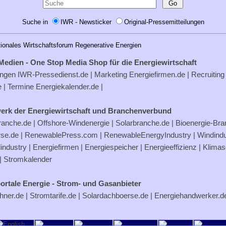
Suche in
IWR - Newsticker
Original-Pressemitteilungen
tionales Wirtschaftsforum Regenerative Energien
Medien - One Stop Media Shop für die Energiewirtschaft
ungen
IWR-Pressedienst.de
| Marketing
Energiefirmen.de
| Recruiting
e
| Termine
Energiekalender.de
|
erk der Energiewirtschaft und Branchenverbund
ranche.de
|
Offshore-Windenergie
|
Solarbranche.de
|
Bioenergie-Br
rse.de
|
RenewablePress.com
|
RenewableEnergyIndustry
|
Windindu
industry |
Energiefirmen
|
Energiespeicher
|
Energieeffizienz
|
Klimas
|
Stromkalender
ortale Energie - Strom- und Gasanbieter
hner.de
|
Stromtarife.de
|
Solardachboerse.de
|
Energiehandwerker.d