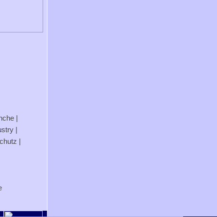
anche
|
stry
|
chutz
|
e