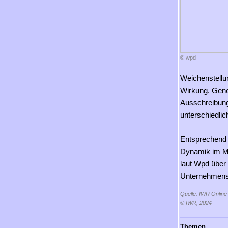
© wpd
Weichenstellu
Wirkung. Gene
Ausschreibung
unterschiedli
Entsprechend o
Dynamik im Ma
laut Wpd über 
Unternehmens
Quelle: IWR Online
© IWR, 2024
Themen