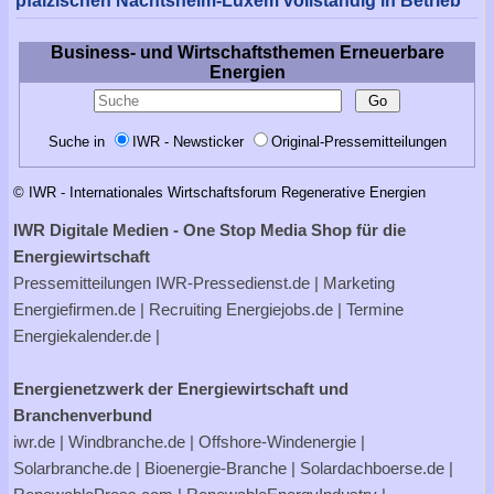
pfälzischen Nachtsheim-Luxem vollständig in Betrieb
Business- und Wirtschaftsthemen Erneuerbare
Energien
Suche in
IWR - Newsticker
Original-Pressemitteilungen
© IWR - Internationales Wirtschaftsforum Regenerative Energien
IWR Digitale Medien - One Stop Media Shop für die
Energiewirtschaft
Pressemitteilungen
IWR-Pressedienst.de
| Marketing
Energiefirmen.de
| Recruiting
Energiejobs.de
| Termine
Energiekalender.de
|
Energienetzwerk der Energiewirtschaft und
Branchenverbund
iwr.de
|
Windbranche.de
|
Offshore-Windenergie
|
Solarbranche.de
|
Bioenergie-Branche
|
Solardachboerse.de
|