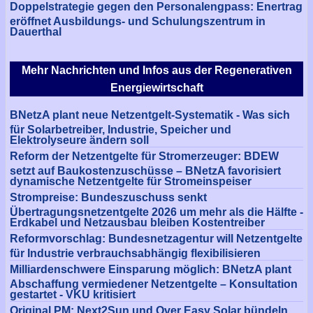
Doppelstrategie gegen den Personalengpass: Enertrag
eröffnet Ausbildungs- und Schulungszentrum in
Dauerthal
Mehr Nachrichten und Infos aus der Regenerativen
Energiewirtschaft
BNetzA plant neue Netzentgelt-Systematik - Was sich
für Solarbetreiber, Industrie, Speicher und
Elektrolyseure ändern soll
Reform der Netzentgelte für Stromerzeuger: BDEW
setzt auf Baukostenzuschüsse – BNetzA favorisiert
dynamische Netzentgelte für Stromeinspeiser
Strompreise: Bundeszuschuss senkt
Übertragungsnetzentgelte 2026 um mehr als die Hälfte -
Erdkabel und Netzausbau bleiben Kostentreiber
Reformvorschlag: Bundesnetzagentur will Netzentgelte
für Industrie verbrauchsabhängig flexibilisieren
Milliardenschwere Einsparung möglich: BNetzA plant
Abschaffung vermiedener Netzentgelte – Konsultation
gestartet - VKU kritisiert
Original PM: Next2Sun und Over Easy Solar bündeln