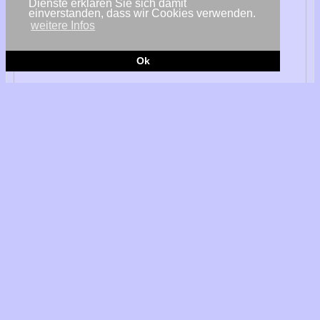
Dienste erklären Sie sich damit
einverstanden, dass wir Cookies verwenden.
weitere Infos
Ok
© Next2Sund
Dillingen/Saar - Die Agri-Photovoltaik (Agri-PV) ist gleichzeitig
eine vielversprechende Lösung und Chance für die
Landwirtschaft und die Energiewende. Nach der deutlichen