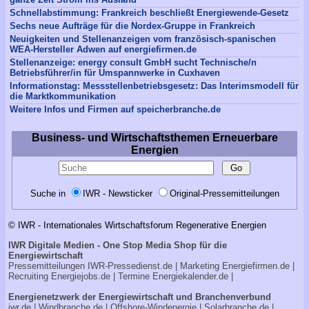
Schnellabstimmung: Frankreich beschließt Energiewende-Gesetz
Sechs neue Aufträge für die Nordex-Gruppe in Frankreich
Neuigkeiten und Stellenanzeigen vom französisch-spanischen
WEA-Hersteller Adwen auf energiefirmen.de
Stellenanzeige: energy consult GmbH sucht Technische/n
Betriebsführer/in für Umspannwerke in Cuxhaven
Informationstag: Messstellenbetriebsgesetz: Das Interimsmodell für
die Marktkommunikation
Weitere Infos und Firmen auf speicherbranche.de
Business- und Wirtschaftsthemen Erneuerbare
Energien
Suche in
IWR - Newsticker
Original-Pressemitteilungen
© IWR - Internationales Wirtschaftsforum Regenerative Energien
IWR Digitale Medien - One Stop Media Shop für die
Energiewirtschaft
Pressemitteilungen
IWR-Pressedienst.de
| Marketing
Energiefirmen.de
|
Recruiting
Energiejobs.de
| Termine
Energiekalender.de
|
Energienetzwerk der Energiewirtschaft und Branchenverbund
iwr.de
|
Windbranche.de
|
Offshore-Windenergie
|
Solarbranche.de
|