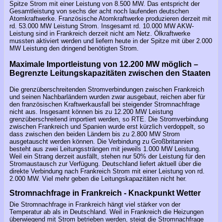
Spitze Strom mit einer Leistung von 8.500 MW. Das entspricht der
Gesamtleistung von sechs der acht noch laufenden deutschen
Atomkraftwerke. Französische Atomkraftwerke produzieren derzeit mit
rd. 53.000 MW Leistung Strom. Insgesamt rd. 10.000 MW AKW-
Leistung sind in Frankreich derzeit nicht am Netz. Ölkraftwerke
mussten aktiviert werden und liefern heute in der Spitze mit über 2.000
MW Leistung den dringend benötigten Strom.
Maximale Importleistung von 12.200 MW möglich –
Begrenzte Leitungskapazitäten zwischen den Staaten
Die grenzüberschreitenden Stromverbindungen zwischen Frankreich
und seinen Nachbarländern wurden zwar ausgebaut, reichen aber für
den französischen Kraftwerkausfall bei steigender Stromnachfrage
nicht aus. Insgesamt können bis zu 12.200 MW Leistung
grenzüberschreitend importiert werden, so RTE. Die Stromverbindung
zwischen Frankreich und Spanien wurde erst kürzlich verdoppelt, so
dass zwischen den beiden Ländern bis zu 2.800 MW Strom
ausgetauscht werden können. Die Verbindung zu Großbritannien
besteht aus zwei Leitungssträngen mit jeweils 1.000 MW Leistung.
Weil ein Strang derzeit ausfällt, stehen nur 50% der Leistung für den
Stromaustausch zur Verfügung. Deutschland liefert aktuell über die
direkte Verbindung nach Frankreich Strom mit einer Leistung von rd.
2.000 MW. Viel mehr geben die Leitungskapazitäten nicht her.
Stromnachfrage in Frankreich - Knackpunkt Wetter
Die Stromnachfrage in Frankreich hängt viel stärker von der
Temperatur ab als in Deutschland. Weil in Frankreich die Heizungen
überwiegend mit Strom betrieben werden, steigt die Stromnachfrage