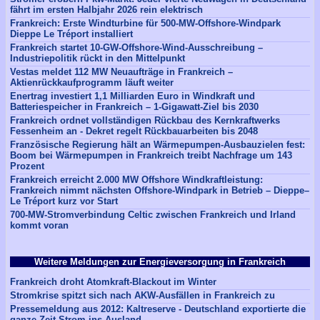
fährt im ersten Halbjahr 2026 rein elektrisch
Frankreich: Erste Windturbine für 500-MW-Offshore-Windpark
Dieppe Le Tréport installiert
Frankreich startet 10-GW-Offshore-Wind-Ausschreibung –
Industriepolitik rückt in den Mittelpunkt
Vestas meldet 112 MW Neuaufträge in Frankreich –
Aktienrückkaufprogramm läuft weiter
Enertrag investiert 1,1 Milliarden Euro in Windkraft und
Batteriespeicher in Frankreich – 1-Gigawatt-Ziel bis 2030
Frankreich ordnet vollständigen Rückbau des Kernkraftwerks
Fessenheim an - Dekret regelt Rückbauarbeiten bis 2048
Französische Regierung hält an Wärmepumpen-Ausbauzielen fest:
Boom bei Wärmepumpen in Frankreich treibt Nachfrage um 143
Prozent
Frankreich erreicht 2.000 MW Offshore Windkraftleistung:
Frankreich nimmt nächsten Offshore-Windpark in Betrieb – Dieppe–
Le Tréport kurz vor Start
700-MW-Stromverbindung Celtic zwischen Frankreich und Irland
kommt voran
Weitere Meldungen zur Energieversorgung in Frankreich
Frankreich droht Atomkraft-Blackout im Winter
Stromkrise spitzt sich nach AKW-Ausfällen in Frankreich zu
Pressemeldung aus 2012: Kaltreserve - Deutschland exportierte die
ganze Zeit Strom ins Ausland