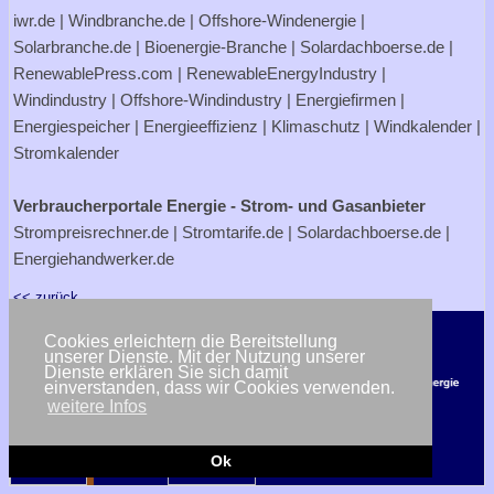
iwr.de
|
Windbranche.de
|
Offshore-Windenergie
|
Solarbranche.de
|
Bioenergie-Branche
|
Solardachboerse.de
|
RenewablePress.com
|
RenewableEnergyIndustry
|
Windindustry
|
Offshore-Windindustry |
Energiefirmen
|
Energiespeicher
|
Energieeffizienz
|
Klimaschutz
|
Windkalender
|
Stromkalender
Verbraucherportale Energie - Strom- und Gasanbieter
Strompreisrechner.de
|
Stromtarife.de
|
Solardachboerse.de
|
Energiehandwerker.de
<< zurück
Cookies erleichtern die Bereitstellung
unserer Dienste. Mit der Nutzung unserer
Dienste erklären Sie sich damit
einverstanden, dass wir Cookies verwenden.
weitere Infos
Ok