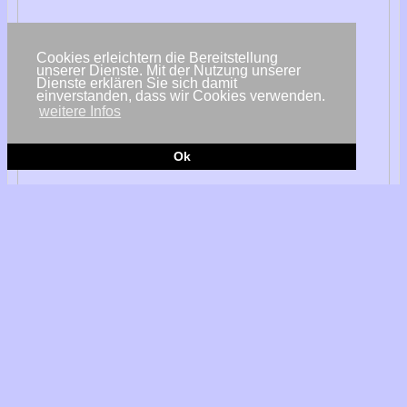
Cookies erleichtern die Bereitstellung
unserer Dienste. Mit der Nutzung unserer
Dienste erklären Sie sich damit
einverstanden, dass wir Cookies verwenden.
weitere Infos
Ok
© Juwi