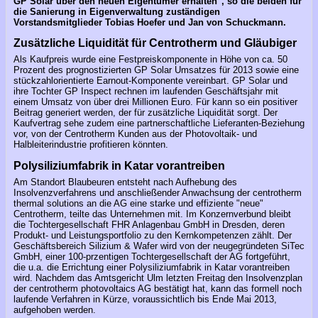
GP Solar über den neuen Eigentümer erhalten", so die beiden für
die Sanierung in Eigenverwaltung zuständigen
Vorstandsmitglieder Tobias Hoefer und Jan von Schuckmann.
Zusätzliche Liquidität für Centrotherm und Gläubiger
Als Kaufpreis wurde eine Festpreiskomponente in Höhe von ca. 50
Prozent des prognostizierten GP Solar Umsatzes für 2013 sowie eine
stückzahlorientierte Earnout-Komponente vereinbart. GP Solar und
ihre Tochter GP Inspect rechnen im laufenden Geschäftsjahr mit
einem Umsatz von über drei Millionen Euro. Für kann so ein positiver
Beitrag generiert werden, der für zusätzliche Liquidität sorgt. Der
Kaufvertrag sehe zudem eine partnerschaftliche Lieferanten-Beziehung
vor, von der Centrotherm Kunden aus der Photovoltaik- und
Halbleiterindustrie profitieren könnten.
Polysiliziumfabrik in Katar vorantreiben
Am Standort Blaubeuren entsteht nach Aufhebung des
Insolvenzverfahrens und anschließender Anwachsung der centrotherm
thermal solutions an die AG eine starke und effiziente "neue"
Centrotherm, teilte das Unternehmen mit. Im Konzernverbund bleibt
die Tochtergesellschaft FHR Anlagenbau GmbH in Dresden, deren
Produkt- und Leistungsportfolio zu den Kernkompetenzen zählt. Der
Geschäftsbereich Silizium & Wafer wird von der neugegründeten SiTec
GmbH, einer 100-przentigen Tochtergesellschaft der AG fortgeführt,
die u.a. die Errichtung einer Polysiliziumfabrik in Katar vorantreiben
wird. Nachdem das Amtsgericht Ulm letzten Freitag den Insolvenzplan
der centrotherm photovoltaics AG bestätigt hat, kann das formell noch
laufende Verfahren in Kürze, voraussichtlich bis Ende Mai 2013,
aufgehoben werden.