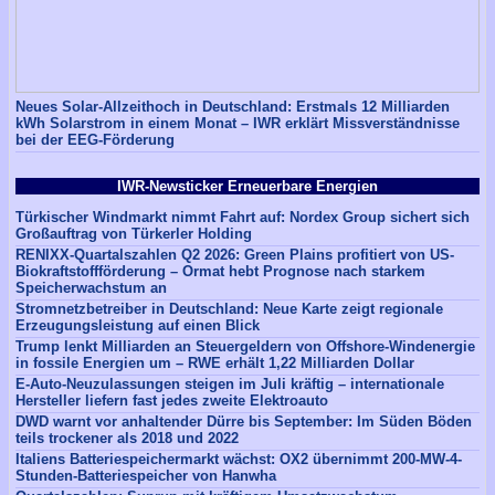
Neues Solar-Allzeithoch in Deutschland: Erstmals 12 Milliarden
kWh Solarstrom in einem Monat – IWR erklärt Missverständnisse
bei der EEG-Förderung
IWR-Newsticker Erneuerbare Energien
Türkischer Windmarkt nimmt Fahrt auf: Nordex Group sichert sich
Großauftrag von Türkerler Holding
RENIXX-Quartalszahlen Q2 2026: Green Plains profitiert von US-
Biokraftstoffförderung – Ormat hebt Prognose nach starkem
Speicherwachstum an
Stromnetzbetreiber in Deutschland: Neue Karte zeigt regionale
Erzeugungsleistung auf einen Blick
Trump lenkt Milliarden an Steuergeldern von Offshore-Windenergie
in fossile Energien um – RWE erhält 1,22 Milliarden Dollar
E-Auto-Neuzulassungen steigen im Juli kräftig – internationale
Hersteller liefern fast jedes zweite Elektroauto
DWD warnt vor anhaltender Dürre bis September: Im Süden Böden
teils trockener als 2018 und 2022
Italiens Batteriespeichermarkt wächst: OX2 übernimmt 200-MW-4-
Stunden-Batteriespeicher von Hanwha