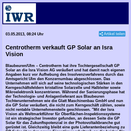
Artikel teilen
03.05.2013, 08:24 Uhr
Centrotherm verkauft GP Solar an Isra
Vision
Blaubeuren/Ulm – Centrotherm hat ihre Tochtergesellschaft GP
Solar an die Isra Vision AG veräußert und hat damit nach eigenen
Angaben kurz vor Aufhebung des Insolvenzverfahrens durch das
Amtsgericht Ulm den Konzernumbau abgeschlossen. Das
Unternehmen will sich auf seine technologischen Stärken in den
Kerngeschäftsfeldern kristalline Solarzelle und Halbleiter sowie
Mikroelektronik konzentrieren. Während der Sanierungsphase hat
der Technologie- und Anlagenlieferant aus Blaubeuren
Tochterunternehmen wie die Glatt Maschinenbau GmbH und nun
die GP Solar veräußert, die nicht zum Kerngeschäft zählen, sowie
nicht rentable Unternehmensteile geschlossen. "Mit der Isra
Vision als Weltmarktführer für Oberflächen-Inspektionssysteme
ist ein strategischer Investor gefunden, an dessen Seite die GP
Solar für das Zukunftspotenzial in der Photovoltaikbranche gut
gerüstet ist. Gleichzeitig bleibt eine gute Lieferantenbeziehung zu