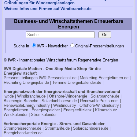
Gründungen für Windenergieanlagen
Weitere Infos und Firmen auf Windbranche.de
Business- und Wirtschaftsthemen Erneuerbare
Energien
Suche in
IWR - Newsticker
Original-Pressemitteilungen
© IWR - Internationales Wirtschaftsforum Regenerative Energien
IWR Digitale Medien - One Stop Media Shop für die
Energiewirtschaft
Pressemitteilungen
IWR-Pressedienst.de
| Marketing
Energiefirmen.de
|
Recruiting
Energiejobs.de
| Termine
Energiekalender.de
|
Energienetzwerk der Energiewirtschaft und Branchenverbund
iwr.de
|
Windbranche.de
|
Offshore-Windenergie
|
Solarbranche.de
|
Bioenergie-Branche
|
Solardachboerse.de
|
RenewablePress.com
|
RenewableEnergyIndustry
|
Windindustry
|
Offshore-Windindustry |
Energiefirmen
|
Energiespeicher
|
Energieeffizienz
|
Klimaschutz
|
Windkalender
|
Stromkalender
Verbraucherportale Energie - Strom- und Gasanbieter
Strompreisrechner.de
|
Stromtarife.de
|
Solardachboerse.de
|
Energiehandwerker.de