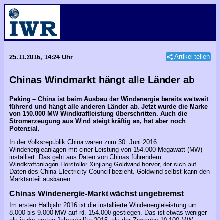
Artikel teilen
25.11.2016, 14:24 Uhr
Chinas Windmarkt hängt alle Länder ab
Peking – China ist beim Ausbau der Windenergie bereits weltweit
führend und hängt alle anderen Länder ab. Jetzt wurde die Marke
von 150.000 MW Windkraftleistung überschritten. Auch die
Stromerzeugung aus Wind steigt kräftig an, hat aber noch
Potenzial.
In der Volksrepublik China waren zum 30. Juni 2016
Windenergieanlagen mit einer Leistung von 154.000 Megawatt (MW)
installiert. Das geht aus Daten von Chinas führendem
Windkraftanlagen-Hersteller Xinjiang Goldwind hervor, der sich auf
Daten des China Electricity Council bezieht. Goldwind selbst kann den
Marktanteil ausbauen.
Chinas Windenergie-Markt wächst ungebremst
Im ersten Halbjahr 2016 ist die installierte Windenergieleistung um
8.000 bis 9.000 MW auf rd. 154.000 gestiegen. Das ist etwas weniger
als in der ersten Jahreshälfte 2015, als der Zuwachs 10.100 MW