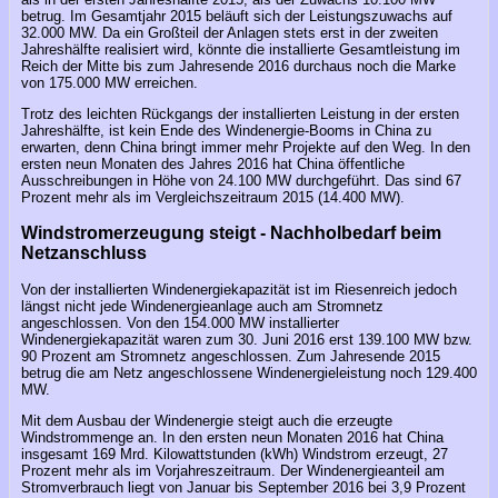
betrug. Im Gesamtjahr 2015 beläuft sich der Leistungszuwachs auf
32.000 MW. Da ein Großteil der Anlagen stets erst in der zweiten
Jahreshälfte realisiert wird, könnte die installierte Gesamtleistung im
Reich der Mitte bis zum Jahresende 2016 durchaus noch die Marke
von 175.000 MW erreichen.
Trotz des leichten Rückgangs der installierten Leistung in der ersten
Jahreshälfte, ist kein Ende des Windenergie-Booms in China zu
erwarten, denn China bringt immer mehr Projekte auf den Weg. In den
ersten neun Monaten des Jahres 2016 hat China öffentliche
Ausschreibungen in Höhe von 24.100 MW durchgeführt. Das sind 67
Prozent mehr als im Vergleichszeitraum 2015 (14.400 MW).
Windstromerzeugung steigt - Nachholbedarf beim
Netzanschluss
Von der installierten Windenergiekapazität ist im Riesenreich jedoch
längst nicht jede Windenergieanlage auch am Stromnetz
angeschlossen. Von den 154.000 MW installierter
Windenergiekapazität waren zum 30. Juni 2016 erst 139.100 MW bzw.
90 Prozent am Stromnetz angeschlossen. Zum Jahresende 2015
betrug die am Netz angeschlossene Windenergieleistung noch 129.400
MW.
Mit dem Ausbau der Windenergie steigt auch die erzeugte
Windstrommenge an. In den ersten neun Monaten 2016 hat China
insgesamt 169 Mrd. Kilowattstunden (kWh) Windstrom erzeugt, 27
Prozent mehr als im Vorjahreszeitraum. Der Windenergieanteil am
Stromverbrauch liegt von Januar bis September 2016 bei 3,9 Prozent