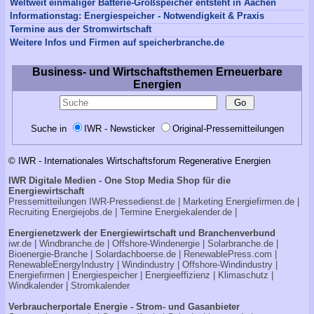
Weltweit einmaliger Batterie-Großspeicher entsteht in Aachen
Informationstag: Energiespeicher - Notwendigkeit & Praxis
Termine aus der Stromwirtschaft
Weitere Infos und Firmen auf speicherbranche.de
Business- und Wirtschaftsthemen Erneuerbare
Energien
Suche in
IWR - Newsticker
Original-Pressemitteilungen
© IWR - Internationales Wirtschaftsforum Regenerative Energien
IWR Digitale Medien - One Stop Media Shop für die
Energiewirtschaft
Pressemitteilungen
IWR-Pressedienst.de
| Marketing
Energiefirmen.de
|
Recruiting
Energiejobs.de
| Termine
Energiekalender.de
|
Energienetzwerk der Energiewirtschaft und Branchenverbund
iwr.de
|
Windbranche.de
|
Offshore-Windenergie
|
Solarbranche.de
|
Bioenergie-Branche
|
Solardachboerse.de
|
RenewablePress.com
|
RenewableEnergyIndustry
|
Windindustry
|
Offshore-Windindustry |
Energiefirmen
|
Energiespeicher
|
Energieeffizienz
|
Klimaschutz
|
Windkalender
|
Stromkalender
Verbraucherportale Energie - Strom- und Gasanbieter