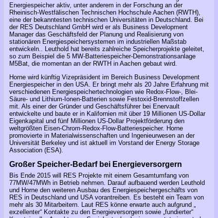
Energiespeicher aktiv, unter anderem in der Forschung an der
Rheinisch-Westfälischen Technischen Hochschule Aachen (RWTH),
eine der bekanntesten technischen Universitäten in Deutschland. Bei
der RES Deutschland GmbH wird er als Business Development
Manager das Geschäftsfeld der Planung und Realisierung von
stationären Energiespeichersystemen im industriellen Maßstab
entwickeln.. Leuthold hat bereits zahlreiche Speicherprojekte geleitet,
so zum Beispiel die 5 MW-Batteriespeicher-Demonstrationsanlage
M5Bat, die momentan an der RWTH in Aachen gebaut wird.
Horne wird künftig Vizepräsident im Bereich Business Development
Energiespeicher in den USA. Er bringt mehr als 20 Jahre Erfahrung mit
verschiedenen Energiespeichertechnologien wie Redox-Flow-, Blei-
Säure- und Lithium-Ionen-Batterien sowie Festoxid-Brennstoffzellen
mit. Als einer der Gründer und Geschäftsführer bei Enervault
entwickelte und baute er in Kalifornien mit über 19 Millionen US-Dollar
Eigenkapital und fünf Millionen US-Dollar Projektförderung den
weltgrößten Eisen-Chrom-Redox-Flow-Batteriespeicher. Horne
promovierte in Materialwissenschaften und Ingenieurwesen an der
Universität Berkeley und ist aktuell im Vorstand der Energy Storage
Association (ESA).
Großer Speicher-Bedarf bei Energieversorgern
Bis Ende 2015 will RES Projekte mit einem Gesamtumfang von
77MW/47MWh in Betrieb nehmen. Darauf aufbauend werden Leuthold
und Horne den weiteren Ausbau des Energiespeichergeschäfts von
RES in Deutschland und USA vorantreiben. Es besteht ein Team von
mehr als 30 Mitarbeitern. Laut RES könne erwarte auch aufgrund „
exzellenter“ Kontakte zu den Energieversorgern sowie „fundierter“