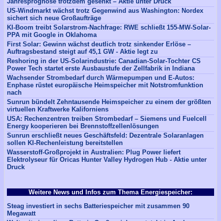
Jahresprognose trotzdem gesenkt – Aktie unter Druck
US-Windmarkt wächst trotz Gegenwind aus Washington: Nordex
sichert sich neue Großaufträge
KI-Boom treibt Solarstrom-Nachfrage: RWE schließt 155-MW-Solar-
PPA mit Google in Oklahoma
First Solar: Gewinn wächst deutlich trotz sinkender Erlöse –
Auftragsbestand steigt auf 45,1 GW - Aktie legt zu
Reshoring in der US-Solarindustrie: Canadian-Solar-Tochter CS
Power Tech startet erste Ausbaustufe der Zellfabrik in Indiana
Wachsender Strombedarf durch Wärmepumpen und E-Autos:
Enphase rüstet europäische Heimspeicher mit Notstromfunktion
nach
Sunrun bündelt Zehntausende Heimspeicher zu einem der größten
virtuellen Kraftwerke Kaliforniens
USA: Rechenzentren treiben Strombedarf – Siemens und Fuelcell
Energy kooperieren bei Brennstoffzellenlösungen
Sunrun erschließt neues Geschäftsfeld: Dezentrale Solaranlagen
sollen KI-Rechenleistung bereitstellen
Wasserstoff-Großprojekt in Australien: Plug Power liefert
Elektrolyseur für Oricas Hunter Valley Hydrogen Hub - Aktie unter
Druck
Weitere News und Infos zum Thema Energiespeicher:
Steag investiert in sechs Batteriespeicher mit zusammen 90
Megawatt