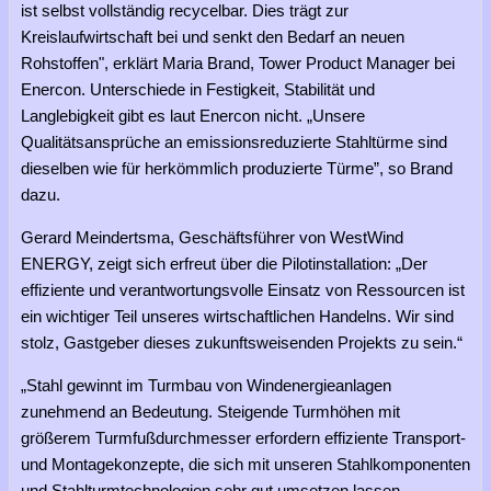
ist selbst vollständig recycelbar. Dies trägt zur
Kreislaufwirtschaft bei und senkt den Bedarf an neuen
Rohstoffen", erklärt Maria Brand, Tower Product Manager bei
Enercon. Unterschiede in Festigkeit, Stabilität und
Langlebigkeit gibt es laut Enercon nicht. „Unsere
Qualitätsansprüche an emissionsreduzierte Stahltürme sind
dieselben wie für herkömmlich produzierte Türme”, so Brand
dazu.
Gerard Meindertsma, Geschäftsführer von WestWind
ENERGY, zeigt sich erfreut über die Pilotinstallation: „Der
effiziente und verantwortungsvolle Einsatz von Ressourcen ist
ein wichtiger Teil unseres wirtschaftlichen Handelns. Wir sind
stolz, Gastgeber dieses zukunftsweisenden Projekts zu sein.“
„Stahl gewinnt im Turmbau von Windenergieanlagen
zunehmend an Bedeutung. Steigende Turmhöhen mit
größerem Turmfußdurchmesser erfordern effiziente Transport-
und Montagekonzepte, die sich mit unseren Stahlkomponenten
und Stahlturmtechnologien sehr gut umsetzen lassen.