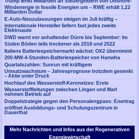
Trump lenkt Milliarden an Steuergeldern von Offshore-
Windenergie in fossile Energien um – RWE erhält 1,22
Milliarden Dollar
E-Auto-Neuzulassungen steigen im Juli kräftig –
internationale Hersteller liefern fast jedes zweite
Elektroauto
DWD warnt vor anhaltender Dürre bis September: Im
Süden Böden teils trockener als 2018 und 2022
Italiens Batteriespeichermarkt wächst: OX2 übernimmt
200-MW-4-Stunden-Batteriespeicher von Hanwha
Quartalszahlen: Sunrun mit kräftigem
Umsatzwachstum – Jahresprognose trotzdem gesenkt
– Aktie unter Druck
Hochlauf des Wasserstoff-Kernnetzes: Erste
Wasserstoffleitungen zwischen Lingen und Marl
nehmen Betrieb auf
Doppelstrategie gegen den Personalengpass: Enertrag
eröffnet Ausbildungs- und Schulungszentrum in
Dauerthal
Mehr Nachrichten und Infos aus der Regenerativen
Energiewirtschaft