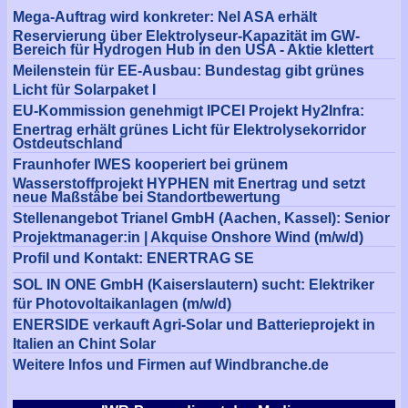
Mega-Auftrag wird konkreter: Nel ASA erhält
Reservierung über Elektrolyseur-Kapazität im GW-
Bereich für Hydrogen Hub in den USA - Aktie klettert
Meilenstein für EE-Ausbau: Bundestag gibt grünes
Licht für Solarpaket I
EU-Kommission genehmigt IPCEI Projekt Hy2Infra:
Enertrag erhält grünes Licht für Elektrolysekorridor
Ostdeutschland
Fraunhofer IWES kooperiert bei grünem
Wasserstoffprojekt HYPHEN mit Enertrag und setzt
neue Maßstäbe bei Standortbewertung
Stellenangebot Trianel GmbH (Aachen, Kassel): Senior
Projektmanager:in | Akquise Onshore Wind (m/w/d)
Profil und Kontakt: ENERTRAG SE
SOL IN ONE GmbH (Kaiserslautern) sucht: Elektriker
für Photovoltaikanlagen (m/w/d)
ENERSIDE verkauft Agri-Solar und Batterieprojekt in
Italien an Chint Solar
Weitere Infos und Firmen auf Windbranche.de