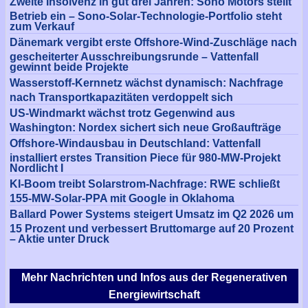
Zweite Insolvenz in gut drei Jahren: Sono Motors stellt
Betrieb ein – Sono-Solar-Technologie-Portfolio steht
zum Verkauf
Dänemark vergibt erste Offshore-Wind-Zuschläge nach
gescheiterter Ausschreibungsrunde – Vattenfall
gewinnt beide Projekte
Wasserstoff-Kernnetz wächst dynamisch: Nachfrage
nach Transportkapazitäten verdoppelt sich
US-Windmarkt wächst trotz Gegenwind aus
Washington: Nordex sichert sich neue Großaufträge
Offshore-Windausbau in Deutschland: Vattenfall
installiert erstes Transition Piece für 980-MW-Projekt
Nordlicht I
KI-Boom treibt Solarstrom-Nachfrage: RWE schließt
155-MW-Solar-PPA mit Google in Oklahoma
Ballard Power Systems steigert Umsatz im Q2 2026 um
15 Prozent und verbessert Bruttomarge auf 20 Prozent
– Aktie unter Druck
Mehr Nachrichten und Infos aus der Regenerativen
Energiewirtschaft