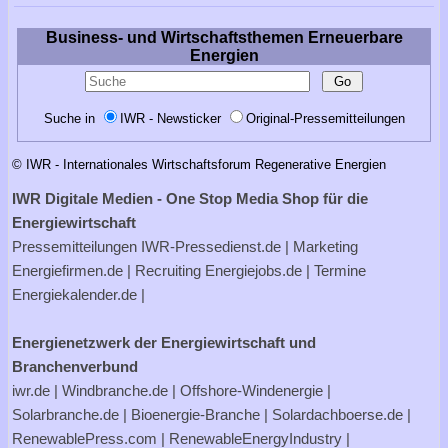
Business- und Wirtschaftsthemen Erneuerbare
Energien
Suche in
IWR - Newsticker
Original-Pressemitteilungen
© IWR - Internationales Wirtschaftsforum Regenerative Energien
IWR Digitale Medien - One Stop Media Shop für die
Energiewirtschaft
Pressemitteilungen
IWR-Pressedienst.de
| Marketing
Energiefirmen.de
| Recruiting
Energiejobs.de
| Termine
Energiekalender.de
|
Energienetzwerk der Energiewirtschaft und
Branchenverbund
iwr.de
|
Windbranche.de
|
Offshore-Windenergie
|
Solarbranche.de
|
Bioenergie-Branche
|
Solardachboerse.de
|
RenewablePress.com
|
RenewableEnergyIndustry
|