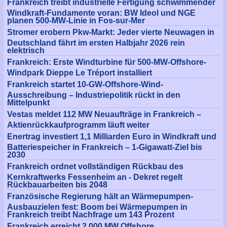
Frankreich treibt industrielle Fertigung schwimmender
Windkraft-Fundamente voran: BW Ideol und NGE
planen 500-MW-Linie in Fos-sur-Mer
Stromer erobern Pkw-Markt: Jeder vierte Neuwagen in
Deutschland fährt im ersten Halbjahr 2026 rein
elektrisch
Frankreich: Erste Windturbine für 500-MW-Offshore-
Windpark Dieppe Le Tréport installiert
Frankreich startet 10-GW-Offshore-Wind-
Ausschreibung – Industriepolitik rückt in den
Mittelpunkt
Vestas meldet 112 MW Neuaufträge in Frankreich –
Aktienrückkaufprogramm läuft weiter
Enertrag investiert 1,1 Milliarden Euro in Windkraft und
Batteriespeicher in Frankreich – 1-Gigawatt-Ziel bis
2030
Frankreich ordnet vollständigen Rückbau des
Kernkraftwerks Fessenheim an - Dekret regelt
Rückbauarbeiten bis 2048
Französische Regierung hält an Wärmepumpen-
Ausbauzielen fest: Boom bei Wärmepumpen in
Frankreich treibt Nachfrage um 143 Prozent
Frankreich erreicht 2.000 MW Offshore