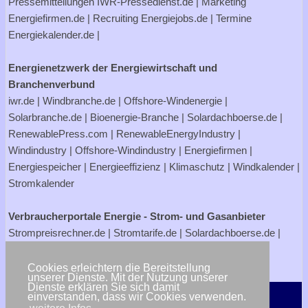
Pressemitteilungen
IWR-Pressedienst.de
| Marketing
Energiefirmen.de
| Recruiting
Energiejobs.de
| Termine
Energiekalender.de
|
Energienetzwerk der Energiewirtschaft und
Branchenverbund
iwr.de
|
Windbranche.de
|
Offshore-Windenergie
|
Solarbranche.de
|
Bioenergie-Branche
|
Solardachboerse.de
|
RenewablePress.com
|
RenewableEnergyIndustry
|
Windindustry
|
Offshore-Windindustry |
Energiefirmen
|
Energiespeicher
|
Energieeffizienz
|
Klimaschutz
|
Windkalender
|
Stromkalender
Verbraucherportale Energie - Strom- und Gasanbieter
Strompreisrechner.de
|
Stromtarife.de
|
Solardachboerse.de
|
Energiehandwerker.de
Cookies erleichtern die Bereitstellung
<< zurück
unserer Dienste. Mit der Nutzung unserer
Dienste erklären Sie sich damit
einverstanden, dass wir Cookies verwenden.