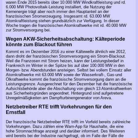
waren Ende 2015 bereits über 10.000 MW Windkraftleistung und rd.
6.000 MW Photovoltaik-Leistung installiert, die Nutzung der
Kernenergie trägt aber noch immer den Hauptanteil an der
französischen Stromerzeugung. Insgesamt rd. 63.000 MW
Atomkraftleistung stehen grundsätzlich zur Verfügung. In dieser
Woche tragen die französischen Atomkraftwerke mit rd. 40.000 MW
zur Stromversorgung bei.
Wegen AKW-Sicherheitsabschaltung: Kälteperiode
könnte zum Blackout führen
Kommt es im Dezember 2016 zu einer Kältewelle ähnlich wie 2012,
dann droht der französischen Stromversorgung ein Strom-Blackout.
Weil die Franzosen mit Strom heizen, kann der Leistungsbedarf in
Frankreich im Winter in der Spitze bis auf über 100.000 MW in den
Morgen- bzw. Abendstunden ansteigen. Selbst bei vollem Einsatz aller
Atomkraftwerke mit 63.000 MW sowie der Wasserkraft-, Gas-und
Ölkraftwerke kommt die französische Stromversorgung dann an die
Leistungsgrenze. Ausgerechnet für den Dezember hat die französische
Aufsichtsbehörde aber die Abschaltung von gleich 13 Atomkraftwerken
aus Sicherheitsgründen angeordnet. Hintergrund sind aufgetretene
Unregelmäßigkeiten am Dampfturbinengenerator von Areva.
Netzbetreiber RTE trifft Vorkehrungen für den
Ernstfall
Der französische Netzbetreiber RTE trifft im Vorfeld bereits zahlreiche
Vorkehrungen. Dazu zählen eine Warn-App für Haushalte, die eine
hohe Stromnachfrage anzeigt und darüber informiert. Des Weiteren
wird bereits bei der Industrie nachgefragt, ob im Falle der Fälle die