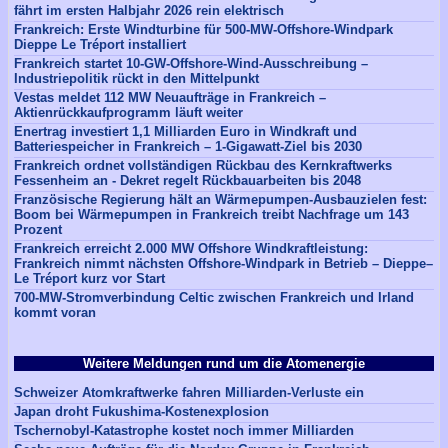
fährt im ersten Halbjahr 2026 rein elektrisch
Frankreich: Erste Windturbine für 500-MW-Offshore-Windpark
Dieppe Le Tréport installiert
Frankreich startet 10-GW-Offshore-Wind-Ausschreibung –
Industriepolitik rückt in den Mittelpunkt
Vestas meldet 112 MW Neuaufträge in Frankreich –
Aktienrückkaufprogramm läuft weiter
Enertrag investiert 1,1 Milliarden Euro in Windkraft und
Batteriespeicher in Frankreich – 1-Gigawatt-Ziel bis 2030
Frankreich ordnet vollständigen Rückbau des Kernkraftwerks
Fessenheim an - Dekret regelt Rückbauarbeiten bis 2048
Französische Regierung hält an Wärmepumpen-Ausbauzielen fest:
Boom bei Wärmepumpen in Frankreich treibt Nachfrage um 143
Prozent
Frankreich erreicht 2.000 MW Offshore Windkraftleistung:
Frankreich nimmt nächsten Offshore-Windpark in Betrieb – Dieppe–
Le Tréport kurz vor Start
700-MW-Stromverbindung Celtic zwischen Frankreich und Irland
kommt voran
Weitere Meldungen rund um die Atomenergie
Schweizer Atomkraftwerke fahren Milliarden-Verluste ein
Japan droht Fukushima-Kostenexplosion
Tschernobyl-Katastrophe kostet noch immer Milliarden