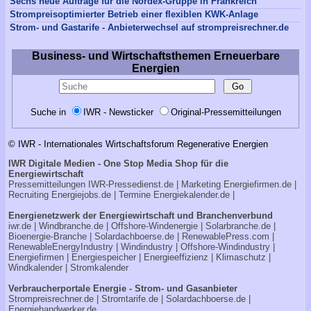
Sechs neue Aufträge für die Nordex-Gruppe in Frankreich
Strompreisoptimierter Betrieb einer flexiblen KWK-Anlage
Strom- und Gastarife - Anbieterwechsel auf strompreisrechner.de
Business- und Wirtschaftsthemen Erneuerbare
Energien
Suche in
IWR - Newsticker
Original-Pressemitteilungen
© IWR - Internationales Wirtschaftsforum Regenerative Energien
IWR Digitale Medien - One Stop Media Shop für die
Energiewirtschaft
Pressemitteilungen
IWR-Pressedienst.de
| Marketing
Energiefirmen.de
|
Recruiting
Energiejobs.de
| Termine
Energiekalender.de
|
Energienetzwerk der Energiewirtschaft und Branchenverbund
iwr.de
|
Windbranche.de
|
Offshore-Windenergie
|
Solarbranche.de
|
Bioenergie-Branche
|
Solardachboerse.de
|
RenewablePress.com
|
RenewableEnergyIndustry
|
Windindustry
|
Offshore-Windindustry |
Energiefirmen
|
Energiespeicher
|
Energieeffizienz
|
Klimaschutz
|
Windkalender
|
Stromkalender
Verbraucherportale Energie - Strom- und Gasanbieter
Strompreisrechner.de
|
Stromtarife.de
|
Solardachboerse.de
|
Energiehandwerker.de