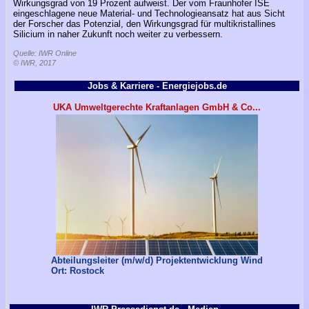
Wirkungsgrad von 19 Prozent aufweist. Der vom Fraunhofer ISE
eingeschlagene neue Material- und Technologieansatz hat aus Sicht
der Forscher das Potenzial, den Wirkungsgrad für multikristallines
Silicium in naher Zukunft noch weiter zu verbessern.
Quelle: IWR Online
© IWR, 2017
Jobs & Karriere - Energiejobs.de
UKA Umweltgerechte Kraftanlagen GmbH & Co...
Abteilungsleiter (m/w/d) Projektentwicklung Wind
Ort: Rostock