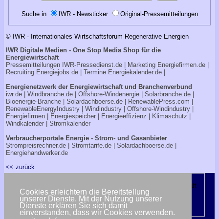
Suche in
IWR - Newsticker
Original-Pressemitteilungen
© IWR - Internationales Wirtschaftsforum Regenerative Energien
IWR Digitale Medien - One Stop Media Shop für die
Energiewirtschaft
Pressemitteilungen
IWR-Pressedienst.de
| Marketing
Energiefirmen.de
|
Recruiting
Energiejobs.de
| Termine
Energiekalender.de
|
Energienetzwerk der Energiewirtschaft und Branchenverbund
iwr.de
|
Windbranche.de
|
Offshore-Windenergie
|
Solarbranche.de
|
Bioenergie-Branche
|
Solardachboerse.de
|
RenewablePress.com
|
RenewableEnergyIndustry
|
Windindustry
|
Offshore-Windindustry |
Energiefirmen
|
Energiespeicher
|
Energieeffizienz
|
Klimaschutz
|
Windkalender
|
Stromkalender
Verbraucherportale Energie - Strom- und Gasanbieter
Strompreisrechner.de
|
Stromtarife.de
|
Solardachboerse.de
|
Energiehandwerker.de
<< zurück
Cookies erleichtern die Bereitstellung
unserer Dienste. Mit der Nutzung unserer
Dienste erklären Sie sich damit
einverstanden, dass wir Cookies verwenden.