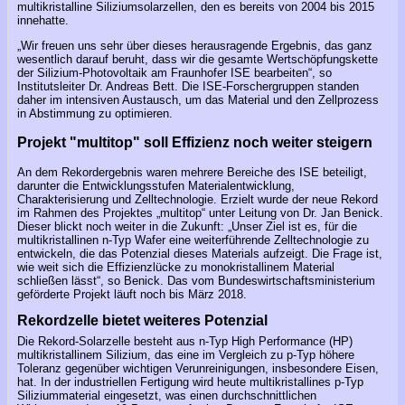
multikristalline Siliziumsolarzellen, den es bereits von 2004 bis 2015
innehatte.
„Wir freuen uns sehr über dieses herausragende Ergebnis, das ganz
wesentlich darauf beruht, dass wir die gesamte Wertschöpfungskette
der Silizium-Photovoltaik am Fraunhofer ISE bearbeiten“, so
Institutsleiter Dr. Andreas Bett. Die ISE-Forschergruppen standen
daher im intensiven Austausch, um das Material und den Zellprozess
in Abstimmung zu optimieren.
Projekt "multitop" soll Effizienz noch weiter steigern
An dem Rekordergebnis waren mehrere Bereiche des ISE beteiligt,
darunter die Entwicklungsstufen Materialentwicklung,
Charakterisierung und Zelltechnologie. Erzielt wurde der neue Rekord
im Rahmen des Projektes „multitop“ unter Leitung von Dr. Jan Benick.
Dieser blickt noch weiter in die Zukunft: „Unser Ziel ist es, für die
multikristallinen n-Typ Wafer eine weiterführende Zelltechnologie zu
entwickeln, die das Potenzial dieses Materials aufzeigt. Die Frage ist,
wie weit sich die Effizienzlücke zu monokristallinem Material
schließen lässt“, so Benick. Das vom Bundeswirtschaftsministerium
geförderte Projekt läuft noch bis März 2018.
Rekordzelle bietet weiteres Potenzial
Die Rekord-Solarzelle besteht aus n-Typ High Performance (HP)
multikristallinem Silizium, das eine im Vergleich zu p-Typ höhere
Toleranz gegenüber wichtigen Verunreinigungen, insbesondere Eisen,
hat. In der industriellen Fertigung wird heute multikristallines p-Typ
Siliziummaterial eingesetzt, was einen durchschnittlichen