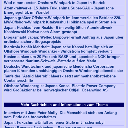
Wpd nimmt ersten Onshore-Windpark in Japan in Betrieb
Atomkraftwerke: 15 Jahre Fukushima Super-GAU - Japanische
Energiepolitik im Wandel
Japans größter Offshore-Windpark im kommerziellen Betrieb: 220-
MW-Offshore-Windpark Kitakyushu Hibikinada speist Strom ein
Japan: Hochlauf von Reaktor 6 im weltgrößten Atomkraftwerk
Kashiwazaki Kariwa nach Alarm gestoppt
Biogasmarkt Japan: Weltec Biopower erhält Auftrag aus Japan über
erdbebensichere Biogasprojekte
Iberdrola behält Mehrheit: Japanische Kansai beteiligt sich an
Offshore Windpark Windanker - Windstrom komplett verkauft
Kosten sinken um 20 Prozent: BASF und japanische NGK bringen
verbesserte Natrium-Schwefel-Batterie auf den Markt
Deutsche Windtechnik und japanische Meidensha Corporation
planen führenden unabhängigen Onshore-Windenergiedienstleister
Taufe der "Astrid Mærsk": Maersk setzt auf methanolbetriebene
Containerschiffe
Offshore Windenergie: Japans Kansai Electric Power Company
wird Großaktionär bei norwegischer Odfjell Oceanwind AS
Mehr Nachrichten und Informationen zum Thema
Interview mit Jens Peter Molly: Die Menschheit steht am Anfang
vom Ende des Atomzeitalters
Japan: Fukushima-Unfall auf einer Stufe mit Tschernobyl
Japan: Erneutes Nachbeben – Regierung erweitert