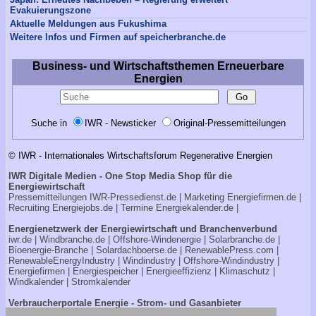
Evakuierungszone
Aktuelle Meldungen aus Fukushima
Weitere Infos und Firmen auf speicherbranche.de
Business- und Wirtschaftsthemen Erneuerbare
Energien
Suche in
IWR - Newsticker
Original-Pressemitteilungen
© IWR - Internationales Wirtschaftsforum Regenerative Energien
IWR Digitale Medien - One Stop Media Shop für die
Energiewirtschaft
Pressemitteilungen
IWR-Pressedienst.de
| Marketing
Energiefirmen.de
|
Recruiting
Energiejobs.de
| Termine
Energiekalender.de
|
Energienetzwerk der Energiewirtschaft und Branchenverbund
iwr.de
|
Windbranche.de
|
Offshore-Windenergie
|
Solarbranche.de
|
Bioenergie-Branche
|
Solardachboerse.de
|
RenewablePress.com
|
RenewableEnergyIndustry
|
Windindustry
|
Offshore-Windindustry |
Energiefirmen
|
Energiespeicher
|
Energieeffizienz
|
Klimaschutz
|
Windkalender
|
Stromkalender
Verbraucherportale Energie - Strom- und Gasanbieter
Strompreisrechner.de
|
Stromtarife.de
|
Solardachboerse.de
|