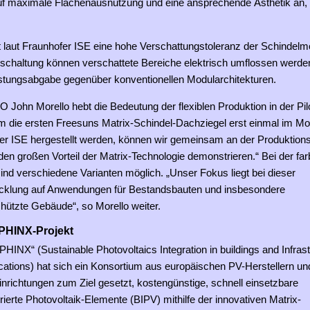
 maximale Flächenausnutzung und eine ansprechende Ästhetik an, 
laut Fraunhofer ISE eine hohe Verschattungstoleranz der Schindelm
schaltung können verschattete Bereiche elektrisch umflossen werden 
istungsabgabe gegenüber konventionellen Modularchitekturen.
 John Morello hebt die Bedeutung der flexiblen Produktion in der Pi
em die ersten Freesuns Matrix-Schindel-Dachziegel erst einmal im 
er ISE hergestellt werden, können wir gemeinsam an der Produktion
den großen Vorteil der Matrix-Technologie demonstrieren.“ Bei der far
nd verschiedene Varianten möglich. „Unser Fokus liegt bei dieser
cklung auf Anwendungen für Bestandsbauten und insbesondere
ützte Gebäude“, so Morello weiter.
PHINX-Projekt
PHINX“ (Sustainable Photovoltaics Integration in buildings and Infrast
ications) hat sich ein Konsortium aus europäischen PV-Herstellern un
nrichtungen zum Ziel gesetzt, kostengünstige, schnell einsetzbare
ierte Photovoltaik-Elemente (BIPV) mithilfe der innovativen Matrix-