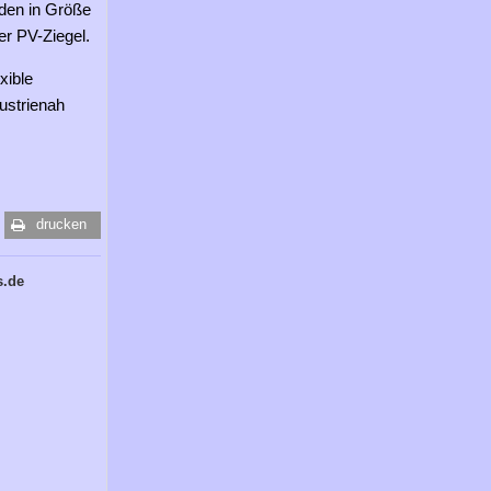
rden in Größe
er PV-Ziegel.
xible
ustrienah
drucken
s.de