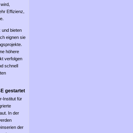
wird,
hr Effizienz,
e.
 und bieten
ach eignen sie
gsprojekte.
ine höhere
kt verfolgen
nd schnell
ten
E gestartet
nstitut für
rierte
ut. In der
werden
inserien der