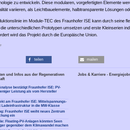
nologie zu entwickeln. Diese modularen, vorgefertigten Elemente we
lität variieren, als Leichtbauelemente, halbtransparente Lösungen od
duktionslinie im Module-TEC des Fraunhofer ISE kann durch seine fle
 die unterschiedlichen Prototypen umsetzen und erste Kleinserien ind
ördert wird das Projekt durch die Europäische Union.
e
teilen
mailen
en und Infos aus der Regenerativen
Jobs & Karriere - Energiejob
aft
nalyse bestätigt Fraunhofer ISE: PV-
weniger Leistung als vom Hersteller
kt am Fraunhofer ISE: Mittelspannungs-
t Ladeinfrastruktur in die MW-Klasse
g: Fraunhofer ISE weiht neues Zentrum
chung ein
ie: Floating-PV-Anlagen könnten Seen
iger gegenüber dem Klimawandel machen