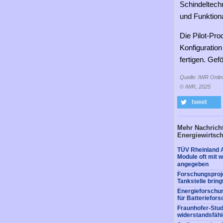
Schindeltech
und Funktiona
Die Pilot-Pro
Konfiguration
fertigen. Gef
Quelle: IWR Onlin
© IWR, 2025
tweet
Mehr Nachricht
Energiewirtsch
TÜV Rheinland A
Module oft mit 
angegeben
Forschungsproje
Tankstelle bring
Energieforschun
für Batteriefors
Fraunhofer-Stud
widerstandsfäh