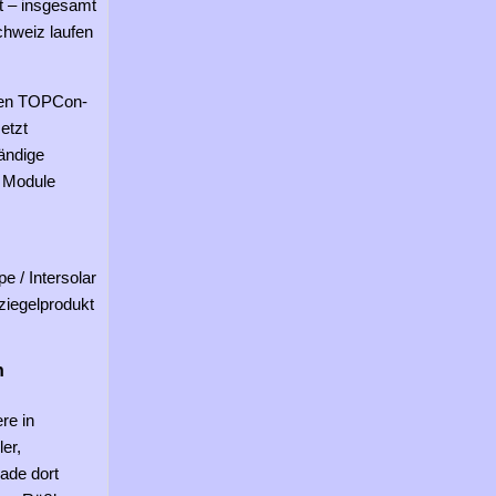
t – insgesamt
chweiz laufen
nten TOPCon-
etzt
tändige
e Module
e / Intersolar
ziegelprodukt
n
re in
er,
rade dort