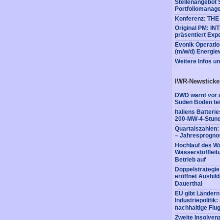
Stellenangebot
Portfoliomanage
Konferenz: TH
Original PM: I
präsentiert Exp
Evonik Operatio
(m/w/d) Energiew
Weitere Infos u
IWR-Newsticke
DWD warnt vor a
Süden Böden tei
Italiens Batter
200-MW-4-Stund
Quartalszahlen
– Jahresprognos
Hochlauf des Wa
Wasserstofflei
Betrieb auf
Doppelstrategi
eröffnet Ausbil
Dauerthal
EU gibt Ländern
Industriepolitik
nachhaltige Flug
Zweite Insolvenz