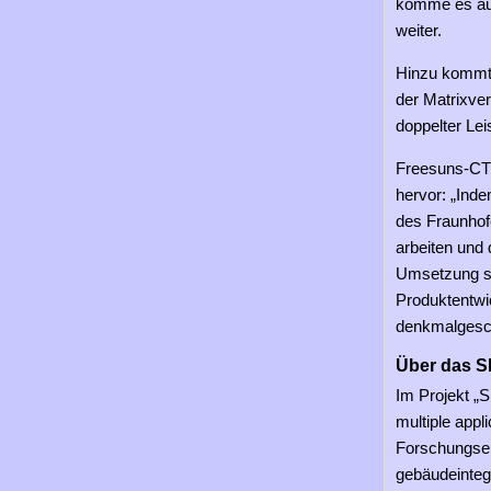
komme es auf
weiter.
Hinzu kommt 
der Matrixver
doppelter Le
Freesuns-CTO
hervor: „Ind
des Fraunhof
arbeiten und 
Umsetzung si
Produktentwi
denkmalgesch
Über das S
Im Projekt „S
multiple appl
Forschungsei
gebäudeintegr