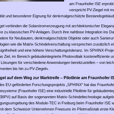
am Fraunhofer ISE erprobt 
verspricht PV-Ziegel mit me
ilität und besonderer Eignung für denkmalgeschützte Bestandsgebäud
gel verbinden die Solarstromerzeugung mit architektonischer Eleganz
ive zu klassischen PV-Anlagen. Durch ihre nahtlose Integration ins D
ndere für Neubauten, denkmalgeschützte Objekte oder auch Sanierun
ogien wie die Matrix-Schindelverschaltung versprechen zusätzlich e
signfreiheit und eine höhere Verschattungstoleranz. Im SPHINX-Proje
as Ziel, im Bereich gebäudeintegrierte Photovoltaik kosteneffiziente u
e Lösungen für verschiedene Anwendungen bereitzustellen – von leich
enten bis hin zu PV-Ziegeln.
el auf dem Weg zur Marktreife – Pilotlinie am Fraunhofer IS
s EU-geförderten Forschungsprojekts „SPHINX“ hat das Fraunhofer-I
esysteme (Fraunhofer ISE) eine industrielle Pilotlinie für gebäudeinteg
(BIPV) auf Basis der sogenannten Matrix-Schindeltechnologie aufgeba
rtigungsumgebung des Module-TEC in Freiburg beim Fraunhofer ISE 
t dem Schweizer Unternehmen Freesuns im Pilotmaßstab erste Kle