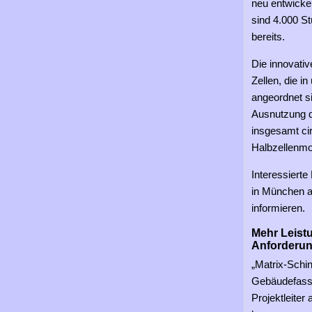
neu entwicke
sind 4.000 S
bereits.
Die innovati
Zellen, die i
angeordnet si
Ausnutzung d
insgesamt cir
Halbzellenmo
Interessierte
in München a
informieren.
Mehr Leist
Anforderu
„Matrix-Schin
Gebäudefassa
Projektleiter