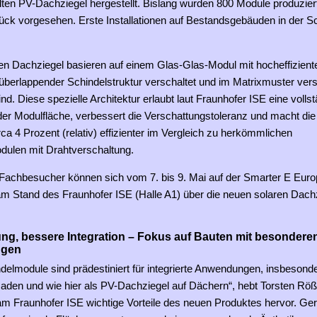
lten PV-Dachziegel hergestellt. Bislang wurden 800 Module produzier
tück vorgesehen. Erste Installationen auf Bestandsgebäuden in der S
ven Dachziegel basieren auf einem Glas-Glas-Modul mit hocheffizie
n überlappender Schindelstruktur verschaltet und im Matrixmuster vers
nd. Diese spezielle Architektur erlaubt laut Fraunhofer ISE eine volls
er Modulfläche, verbessert die Verschattungstoleranz und macht di
ca 4 Prozent (relativ) effizienter im Vergleich zu herkömmlichen
dulen mit Drahtverschaltung.
 Fachbesucher können sich vom 7. bis 9. Mai auf der Smarter E Europ
m Stand des Fraunhofer ISE (Halle A1) über die neuen solaren Dach
ung, bessere Integration – Fokus auf Bauten mit besondere
ngen
delmodule sind prädestiniert für integrierte Anwendungen, insbesonde
den und wie hier als PV-Dachziegel auf Dächern“, hebt Torsten Rößl
 am Fraunhofer ISE wichtige Vorteile des neuen Produktes hervor. Ge