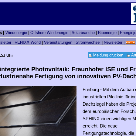
s |
Windenergie
|
Offshore Windenergie
|
Solarbranche
|
Bioenergie
|
Energiej
sletter
|
RENIXX World
|
Veranstaltungen
|
Stromwechsel
|
Newsletter
|
Meldung drucken
|
Ar
:53 Uhr
ntegrierte Photovoltaik: Fraunhofer ISE und F
ndustrienahe Fertigung von innovativen PV-Dac
Freiburg - Mit dem Aufbau 
industriellen Pilotlinie für 
Dachziegel haben die Proje
dem europäischen Forschu
SPHINX einen wichtigen Me
erreicht. Die neue
Fertigungstechnologie, die 