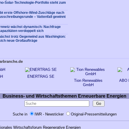
no-Solar-Technologie-Portfolio steht zum
bt erste Offshore-Wind-Zuschläge nach
usschreibungsrunde – Vattenfall gewinnt
rnnetz wächst dynamisch: Nachfrage
apazitäten verdoppelt sich
ächst trotz Gegenwind aus Washington:
sich neue Großaufträge
larbranche.de
bH
ENERTRAG SE
Tion Renewables
ABO 
GmbH
Business- und Wirtschaftsthemen Erneuerbare Energien
Suche in
IWR - Newsticker
Original-Pressemitteilungen
tionales Wirtschaftsforum Regenerative Energien