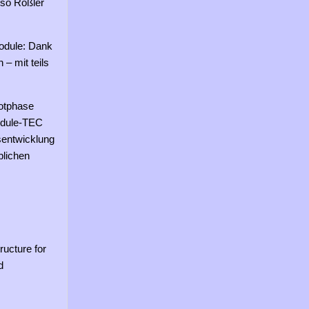
so Rößler
odule: Dank
– mit teils
lotphase
Module-TEC
sentwicklung
blichen
ructure for
d