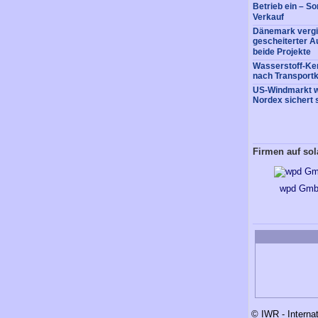
Betrieb ein – So
Verkauf
Dänemark vergi
gescheiterter A
beide Projekte
Wasserstoff-Ke
nach Transportk
US-Windmarkt w
Nordex sichert 
Firmen auf so
wpd Gm
© IWR - Interna