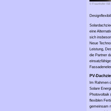
© Fraunhofer ISE
Designflexib
Solardachzie
eine Alternat
sich insbeso
Neue Technol
Leistung, De
die Partner d
einsatzfähig
Fassadenelem
PV-Dachzieg
Im Rahmen de
Solare Energi
Photovoltaik 
flexiblen Fe
gemeinsam mi