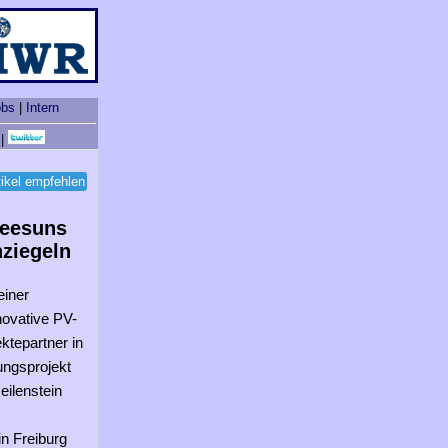
obs
|
Intern
|
tikel empfehlen
reesuns
hziegeln
einer
innovative PV-
ktepartner in
ngsprojekt
ilenstein
in Freiburg