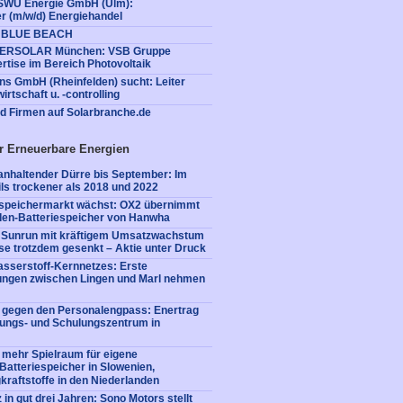
 SWU Energie GmbH (Ulm):
r (m/w/d) Energiehandel
E BLUE BEACH
NTERSOLAR München: VSB Gruppe
ertise im Bereich Photovoltaik
ns GmbH (Rheinfelden) sucht: Leiter
irtschaft u. -controlling
nd Firmen auf Solarbranche.de
r Erneuerbare Energien
nhaltender Dürre bis September: Im
ls trockener als 2018 und 2022
iespeichermarkt wächst: OX2 übernimmt
en-Batteriespeicher von Hanwha
: Sunrun mit kräftigem Umsatzwachstum
e trotzdem gesenkt – Aktie unter Druck
sserstoff-Kernnetzes: Erste
tungen zwischen Lingen und Marl nehmen
e gegen den Personalengpass: Enertrag
dungs- und Schulungszentrum in
 mehr Spielraum für eigene
: Batteriespeicher in Slowenien,
kraftstoffe in den Niederlanden
 in gut drei Jahren: Sono Motors stellt