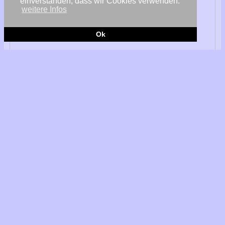
einverstanden, dass wir Cookies verwenden.
weitere Infos
Ok
© Bundesregierung/Kugler
Berlin/Münster – Die Sondierungsgespräche für eine Jamaika-
Koalition auf Bundesebene haben mit dem Rückzug der FDP
in der Nacht zu Montag ein krachendes Ende gefunden.
Während Union und Grüne eine Einigung nach vierwöchigen
Verhandlungen in Reichweite sahen, vermisst die FDP
„Trendwenden“. Dabei führt sie auch die Energiepolitik ins Feld.