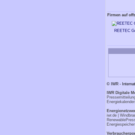
Firmen auf off
REETEC G
© IWR - Interna
IWR Digitale M
Pressemitteilu
Energiekalender
Energienetzwer
iwr.de
|
Windbra
RenewablePres
Energiespeicher
Verbraucherpor