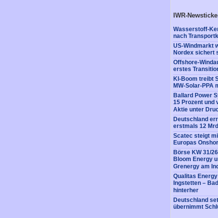
IWR-Newsticke
Wasserstoff-Ke
nach Transportk
US-Windmarkt w
Nordex sichert 
Offshore-Windaus
erstes Transitio
KI-Boom treibt 
MW-Solar-PPA m
Ballard Power 
15 Prozent und 
Aktie unter Dru
Deutschland erre
erstmals 12 Mrd
Scatec steigt m
Europas Onshore
Börse KW 31/26:
Bloom Energy un
Grenergy am In
Qualitas Energy
Ingstetten – Ba
hinterher
Deutschland setz
übernimmt Schlü