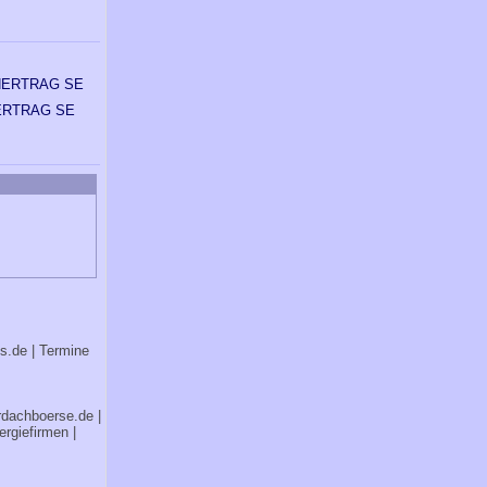
ERTRAG SE
bs.de
| Termine
rdachboerse.de
|
ergiefirmen
|