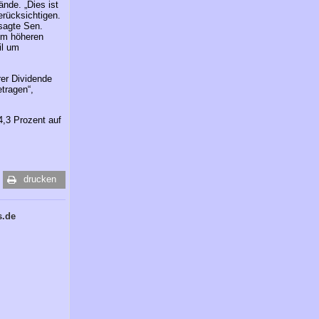
ände. „Dies ist
erücksichtigen.
sagte Sen.
 im höheren
il um
rer Dividende
etragen“,
4,3 Prozent auf
drucken
s.de