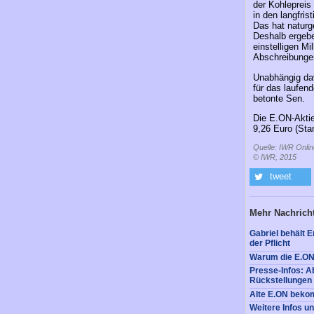
der Kohlepreis
in den langfri
Das hat naturg
Deshalb ergebe
einstelligen Mi
Abschreibunge
Unabhängig dav
für das laufend
betonte Sen.
Die E.ON-Aktie
9,26 Euro (Sta
Quelle: IWR Onlin
© IWR, 2015
tweet
Mehr Nachrich
Gabriel behält
der Pflicht
Warum die E.ON
Presse-Infos: 
Rückstellungen 
Alte E.ON bek
Weitere Infos u