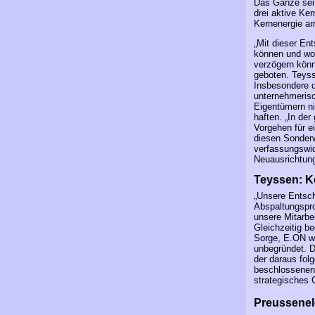
Das Ganze sei 
drei aktive Ker
Kernenergie am
„Mit dieser En
können und wol
verzögern könn
geboten. Teyss
Insbesondere d
unternehmerisc
Eigentümern ni
haften. „In der
Vorgehen für 
diesen Sonderw
verfassungswid
Neuausrichtung
Teyssen: Ke
„Unsere Entsch
Abspaltungspro
unsere Mitarbe
Gleichzeitig b
Sorge, E.ON wo
unbegründet. D
der daraus fol
beschlossenen 
strategisches 
Preussenel