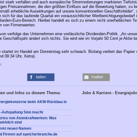
 ist stark verfallen und auch europäische Stromnotierungen markieren Tiefstst
stigen Preisannahmen, die den größten Einfluss auf die Bewertung haben, zu b
emäß erhebliche Auswirkungen auf unsere konventionellen Geschäftsfelder“, 
 sich für das laufende Quartal ein voraussichtlicher Wertberichtigungsbedarf
lliarden-Euro-Bereich. Hierbei handelt es sich zu einem nicht unerheblichen Te
n von Firmenwerten.
on verfolge das Unternehmen eine verlässliche Dividenden-Politik. „An unse
e Geschäftsjahr ändert sich nichts. Sie wird wie im Vorjahr 50 Cent je Aktie b
 startet im Handel am Donnerstag sehr schwach. Bislang verliert das Papier 
nd 09:34 Uhr, Xetra).
e
teilen
mailen
ten und Infos zu diesem Thema:
Jobs & Karriere - Energiejob
 Energiekonzerne beim AKW-Rückbau in
-Aufspaltung Sinn macht
Abriss von Atomkraftwerken: Was
wirklich sind
ommt neuen Namen
nd Firmen auf speicherbranche.de