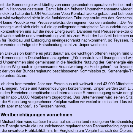
it der Kernenergie wird künftig von einer gesonderten operativen Einheit m
ra“ in Hannover gesteuert. Damit lebt ein früherer Unternehmensname wieder 
elektra hatte die E.ON-Vorläuferin Veba Kernkraftwerke gebaut und betriebe
a wird weitgehend nicht in die funktionalen Führungsstrukturen des Konzerns
 keine Produkte von Preussenelektra den eigenen Kunden anbieten. „Der Ver
energie wird sich nicht auf die grundlegende strategische Neuausrichtung v
 konzentrieren uns auf die neue Energiewelt. Daneben wird Preussenelektra di
aftwerke solide und verantwortungsvoll bis zum Ende der Laufzeit betreiben 
en für Rückbau und Entsorgung uneingeschränkt nachkommen“, so Teyssen. 
er werden in Folge der Entscheidung nicht zu Uniper wechseln.
chen Diskussion komme es jetzt darauf an, die wichtigen offenen Fragen rund 
 Kernenergie in Deutschland anzugehen. „Für konstruktive Lösungen sind wir
nd Unternehmen sind gemeinsam in die friedliche Nutzung der Kernenergie eing
diesen Weg auch in gemeinsamer Verantwortung zu Ende gehen“, so Teysse
it der von der Bundesregierung beschlossenen Kommission zu Kernenergie-T
e unterstützen.
 ab dem kommenden Jahr von Essen aus mit weltweit rund 43.000 Mitarbeiter
e Energien, Netze und Kundenlösungen konzentrieren. Uniper werden zum 1.
in den Bereichen europäische und internationale Stromerzeugung sowie der gl
mit knapp 14.000 Mitarbeitern zugeordnet. Das Unternehmen wird seinen Sitz
 die Abspaltung vorgesehenen Zeitplan wollen wir weiterhin einhalten. Das ist 
icht aber machbar“, so Teyssen hervor.
 Wertberichtigungen vornehmen
 Michael Sen wies darüber hinaus auf die anhaltend niedrigeren Großhandelsp
ere Energie sowie die unzureichenden regulatorischen Rahmenbedingungen u
die erwartete Profitabilität hin. Im Vergleich zum Vorjahr hat sich der Ölpreis f