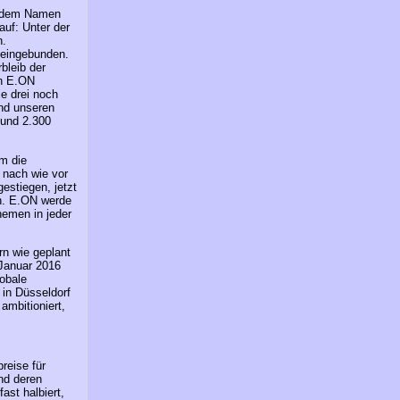
it dem Namen
auf: Unter der
n.
 eingebunden.
bleib der
on E.ON
e drei noch
und unseren
Rund 2.300
um die
 nach wie vor
estiegen, jetzt
n. E.ON werde
hemen in jeder
n wie geplant
 Januar 2016
obale
 in Düsseldorf
ambitioniert,
reise für
nd deren
ast halbiert,