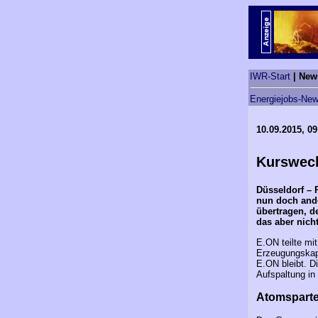
IWR-Start
| New
Energiejobs-New
10.09.2015, 09
Kurswech
Düsseldorf – 
nun doch ande
übertragen, de
das aber nicht
E.ON teilte mi
Erzeugungskapa
E.ON bleibt. D
Aufspaltung in
Atomsparte