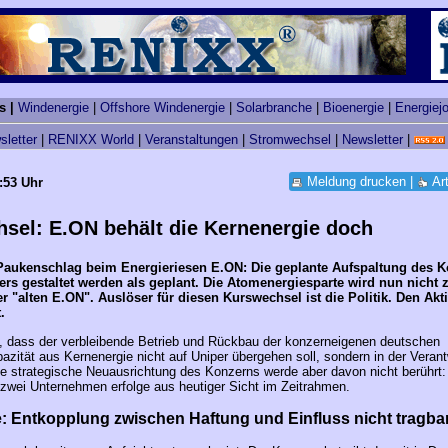
s |
Windenergie
|
Offshore Windenergie
|
Solarbranche
|
Bioenergie
|
Energiej
sletter
|
RENIXX World
|
Veranstaltungen
|
Stromwechsel
|
Newsletter
|
Meldung drucken
|
Ar
:53 Uhr
sel: E.ON behält die Kernenergie doch
Paukenschlag beim Energieriesen E.ON: Die geplante Aufspaltung des K
rs gestaltet werden als geplant. Die Atomenergiesparte wird nun nicht 
r "alten E.ON". Auslöser für diesen Kurswechsel ist die Politik. Den Akti
.
t, dass der verbleibende Betrieb und Rückbau der konzerneigenen deutschen
zität aus Kernenergie nicht auf Uniper übergehen soll, sondern in der Veran
ie strategische Neuausrichtung des Konzerns werde aber davon nicht berührt:
 zwei Unternehmen erfolge aus heutiger Sicht im Zeitrahmen.
: Entkopplung zwischen Haftung und Einfluss nicht tragba