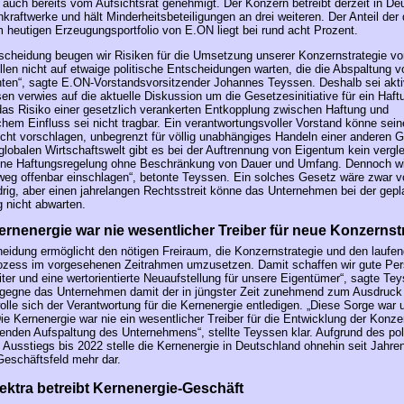
auch bereits vom Aufsichtsrat genehmigt. Der Konzern betreibt derzeit in De
nkraftwerke und hält Minderheitsbeteiligungen an drei weiteren. Der Anteil de
 heutigen Erzeugungsportfolio von E.ON liegt bei rund acht Prozent.
tscheidung beugen wir Risiken für die Umsetzung unserer Konzernstrategie vo
len nicht auf etwaige politische Entscheidungen warten, die die Abspaltung v
ten“, sagte E.ON-Vorstandsvorsitzender Johannes Teyssen. Deshalb sei akt
en verwies auf die aktuelle Diskussion um die Gesetzesinitiative für ein Haf
as Risiko einer gesetzlich verankerten Entkopplung zwischen Haftung und
hem Einfluss sei nicht tragbar. Ein verantwortungsvoller Vorstand könne sei
cht vorschlagen, unbegrenzt für völlig unabhängiges Handeln einer anderen G
 globalen Wirtschaftswelt gibt es bei der Auftrennung von Eigentum kein vergl
eine Haftungsregelung ohne Beschränkung von Dauer und Umfang. Dennoch wi
eg offenbar einschlagen“, betonte Teyssen. Ein solches Gesetz wäre zwar vo
rig, aber einen jahrelangen Rechtsstreit könne das Unternehmen bei der gepl
 nicht abwarten.
rnenergie war nie wesentlicher Treiber für neue Konzernst
eidung ermöglicht den nötigen Freiraum, die Konzernstrategie und den laufe
zess im vorgesehenen Zeitrahmen umzusetzen. Damit schaffen wir gute Pers
iter und eine wertorientierte Neuaufstellung für unsere Eigentümer“, sagte Te
egegne das Unternehmen damit der in jüngster Zeit zunehmend zum Ausdruck
lle sich der Verantwortung für die Kernenergie entledigen. „Diese Sorge war u
ie Kernenergie war nie ein wesentlicher Treiber für die Entwicklung der Konze
genden Aufspaltung des Unternehmens“, stellte Teyssen klar. Aufgrund des pol
Ausstiegs bis 2022 stelle die Kernenergie in Deutschland ohnehin seit Jahre
Geschäftsfeld mehr dar.
ektra betreibt Kernenergie-Geschäft