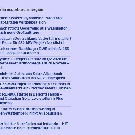
r Erneuerbare Energien
rnnetz wächst dynamisch: Nachfrage
apazitäten verdoppelt sich
ächst trotz Gegenwind aus Washington:
sich neue Großaufträge
bau in Deutschland: Vattenfall installiert
n Piece für 980-MW-Projekt Nordlicht I
Solarstrom-Nachfrage: RWE schließt 155-
it Google in Oklahoma
Systems steigert Umsatz im Q2 2026 um
verbessert Bruttomarge auf 20 Prozent –
ck
icht im Juli neues Solar-Allzeithoch –
. kWh Solarstrom ins Netz eingespeist
it 77-MW-Projekt in Rumänien erstmals in
-Windmarkt ein - Nordex liefert Turbinen
 RENIXX startet in Berichtssaison –
d Canadian Solar zweistellig im Plus –
dexende
 startet Windpark-Repowering in
den-Württemberg hinkt Ausbauzielen
t bei der Kernfusion auf Industrie – KIT
sselrolle beim Brennstoffkreislauf