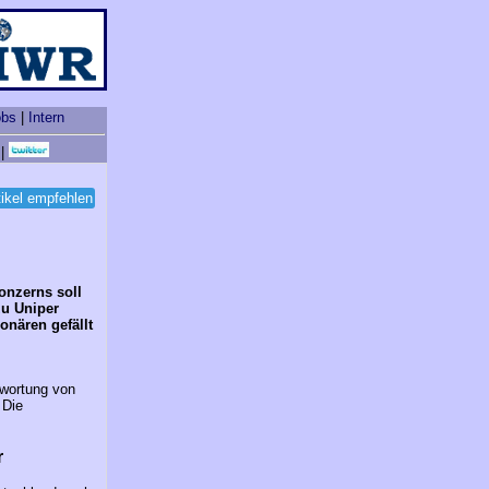
obs
|
Intern
|
tikel empfehlen
onzerns soll
zu Uniper
onären gefällt
twortung von
 Die
r