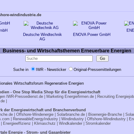
shore-windindustrie.de
mbH
EN
Deutsche Windtechnik
ENOVA Power GmbH
AG
Business- und Wirtschaftsthemen Erneuerbare Energien
Suche in
IWR - Newsticker
Original-Pressemitteilungen
tionales Wirtschaftsforum Regenerative Energien
edien - One Stop Media Shop für die Energiewirtschaft
ngen
IWR-Pressedienst.de
| Marketing
Energiefirmen.de
| Recruiting
Energiejo
.de
|
k der Energiewirtschaft und Branchenverbund
nche.de
|
Offshore-Windenergie
|
Solarbranche.de
|
Bioenergie-Branche
|
Sola
s.com
|
RenewableEnergyIndustry
|
Windindustry
|
Offshore-Windindustry |
En
|
Energieeffizienz
|
Klimaschutz
|
Windkalender
|
Stromkalender
tale Energie - Strom- und Gasanbieter