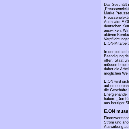
Das Geschäft m
„Preussenelekt
Marke Preussen
Preussenelektr
Auch wird E.ON
deutschen Kern
auswirken. Wir
aktiven Kernkr
Verpflichtung
E.ON-Mitarbeit
In der politis
Beendigung der
offen. Staat u
müssen beide 
daher die Arbe
möglichen Weis
E.ON wird sich
auf erneuerbar
die Geschäfte 
Energiehandel 
haben. „Den für
aus heutiger S
E.ON muss
Finanzvorstand
Strom und and
Auswirkung auf 