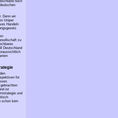
utschland noch
r deutschen
r. Denn wir
on Uniper
ives Handeln
tungsgesetz.
nen
esellschaft zu
eichbares
ll Deutschland
raussichtlich
anten
rategie
nden
pektiven für
yssen.
 gebrachten
nd ist
rnstrategie und
itisch
n schon kein