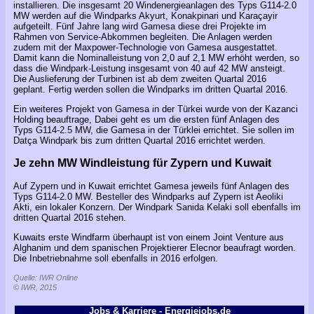
installieren. Die insgesamt 20 Windenergieanlagen des Typs G114-2.0
MW werden auf die Windparks Akyurt, Konakpinari und Karaçayir
aufgeteilt. Fünf Jahre lang wird Gamesa diese drei Projekte im
Rahmen von Service-Abkommen begleiten. Die Anlagen werden
zudem mit der Maxpower-Technologie von Gamesa ausgestattet.
Damit kann die Nominalleistung von 2,0 auf 2,1 MW erhöht werden, so
dass die Windpark-Leistung insgesamt von 40 auf 42 MW ansteigt.
Die Auslieferung der Turbinen ist ab dem zweiten Quartal 2016
geplant. Fertig werden sollen die Windparks im dritten Quartal 2016.
Ein weiteres Projekt von Gamesa in der Türkei wurde von der Kazanci
Holding beauftrage, Dabei geht es um die ersten fünf Anlagen des
Typs G114-2.5 MW, die Gamesa in der Türklei errichtet. Sie sollen im
Datça Windpark bis zum dritten Quartal 2016 errichtet werden.
Je zehn MW Windleistung für Zypern und Kuwait
Auf Zypern und in Kuwait errichtet Gamesa jeweils fünf Anlagen des
Typs G114-2.0 MW. Besteller des Windparks auf Zypern ist Aeoliki
Akti, ein lokaler Konzern. Der Windpark Sanida Kelaki soll ebenfalls im
dritten Quartal 2016 stehen.
Kuwaits erste Windfarm überhaupt ist von einem Joint Venture aus
Alghanim und dem spanischen Projektierer Elecnor beaufragt worden.
Die Inbetriebnahme soll ebenfalls in 2016 erfolgen.
Quelle: IWR Online
© IWR, 2015
Jobs & Karriere - Energiejobs.de