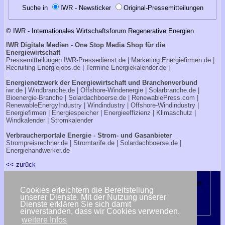
Suche in
IWR - Newsticker
Original-Pressemitteilungen
© IWR - Internationales Wirtschaftsforum Regenerative Energien
IWR Digitale Medien - One Stop Media Shop für die
Energiewirtschaft
Pressemitteilungen
IWR-Pressedienst.de
| Marketing
Energiefirmen.de
|
Recruiting
Energiejobs.de
| Termine
Energiekalender.de
|
Energienetzwerk der Energiewirtschaft und Branchenverbund
iwr.de
|
Windbranche.de
|
Offshore-Windenergie
|
Solarbranche.de
|
Bioenergie-Branche
|
Solardachboerse.de
|
RenewablePress.com
|
RenewableEnergyIndustry
|
Windindustry
|
Offshore-Windindustry |
Energiefirmen
|
Energiespeicher
|
Energieeffizienz
|
Klimaschutz
|
Windkalender
|
Stromkalender
Verbraucherportale Energie - Strom- und Gasanbieter
Strompreisrechner.de
|
Stromtarife.de
|
Solardachboerse.de
|
Energiehandwerker.de
<< zurück
Cookies erleichtern die Bereitstellung
unserer Dienste. Mit der Nutzung unserer
Dienste erklären Sie sich damit
einverstanden, dass wir Cookies verwenden.
weitere Infos