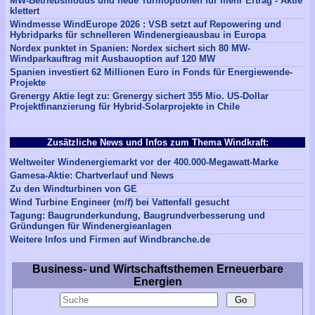
MW-Betriebsmodus und neue Turmoptionen für mehr Ertrag - Aktie
klettert
Windmesse WindEurope 2026 : VSB setzt auf Repowering und
Hybridparks für schnelleren Windenergieausbau in Europa
Nordex punktet in Spanien: Nordex sichert sich 80 MW-
Windparkauftrag mit Ausbauoption auf 120 MW
Spanien investiert 62 Millionen Euro in Fonds für Energiewende-
Projekte
Grenergy Aktie legt zu: Grenergy sichert 355 Mio. US-Dollar
Projektfinanzierung für Hybrid-Solarprojekte in Chile
Zusätzliche News und Infos zum Thema Windkraft:
Weltweiter Windenergiemarkt vor der 400.000-Megawatt-Marke
Gamesa-Aktie: Chartverlauf und News
Zu den Windturbinen von GE
Wind Turbine Engineer (m/f) bei Vattenfall gesucht
Tagung: Baugrunderkundung, Baugrundverbesserung und
Gründungen für Windenergieanlagen
Weitere Infos und Firmen auf Windbranche.de
Business- und Wirtschaftsthemen Erneuerbare
Energien