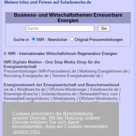
Weitere Infos und Firmen auf Solarbranche.de
Business- und Wirtschaftsthemen Erneuerbare
Energien
Suche in
IWR - Newsticker
Original-Pressemitteilungen
© IWR - Internationales Wirtschaftsforum Regenerative Energien
IWR Digitale Medien - One Stop Media Shop für die
Energiewirtschaft
Pressemitteilungen
IWR-Pressedienst.de
| Marketing
Energiefirmen.de
|
Recruiting
Energiejobs.de
| Termine
Energiekalender.de
|
Energienetzwerk der Energiewirtschaft und Branchenverbund
iwr.de
|
Windbranche.de
|
Offshore-Windenergie
|
Solarbranche.de
|
Bioenergie-Branche
|
Solardachboerse.de
|
RenewablePress.com
|
RenewableEnergyIndustry
|
Windindustry
|
Offshore-Windindustry |
Energiefirmen
|
Energiespeicher
|
Energieeffizienz
|
Klimaschutz
|
Windkalender
|
Stromkalender
Cookies erleichtern die Bereitstellung
Verbraucherportale Energie - Strom- und Gasanbieter
unserer Dienste. Mit der Nutzung unserer
Strompreisrechner.de
|
Stromtarife.de
|
Solardachboerse.de
|
Dienste erklären Sie sich damit
Energiehandwerker.de
einverstanden, dass wir Cookies verwenden.
weitere Infos
<< zurück