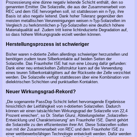
Prozessierung eine dünne negativ leitende Schicht enthält, den so
genannten Emitter. Die Solarzelle, die aus der Zusammenarbeit von
REC und dem ISE hervorgehen soll, ist stattdessen ein n-Typ, ihre
Basis ist also negativ leitend. Dank hoher Toleranz gegenüber den
meisten metallischen Verunreinigungen weisen n-Typ-Solarzellen im
Vergleich zu herkömmlichen p-Typ-Solarzellen eine deutlich höhere
Materialqualität auf. Zudem tritt keine lichtinduzierte Degradation auf,
so dass höhere Wirkungsgrade erzielt werden können.
Herstellungsprozess ist schwieriger
Bisher waren n-dotierte Zellen allerdings schwieriger herzustellen und
benötigen zudem teure Silberkontakte auf beiden Seiten der
Solarzelle. Das Fraunhofer ISE hat nun eine Lösung dafür gefunden:
Dank einer neu entwickelten Zellstruktur kann auf die Verwendung
eines teuren Silberkontaktgitters auf der Rückseite der Zelle verzichtet
werden. Die Solarzelle verfügt stattdessen über eine Kombination von
dielektrischen Schichten und punktuellen Kontakten.
Neuer Wirkungsgrad-Rekord?
„Die sogenannte PassDop Schicht liefert hervorragende Ergebnisse
hinsichtlich der Leitfähigkeit von n-dotierten Solarzellen. Dadurch
können wir einen tatsächlichen Wirkungsgrad der Solarzelle von 22,4
Prozent erreichen“, so Dr. Stefan Glunz, Abteilungsleiter „Solarzellen-
Entwicklung und Charakterisierung“ am Fraunhofer ISE. Damit gehört
die Solarzelle zu den effizientesten ihrer Art. Diese Solarzellen sollen
nun mit der Zusammenarbeit von REC und dem Fraunhofer ISE zu
einer wettbewerbsfähigen Technologie entwickelt werden. Dafür werden