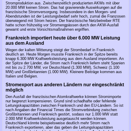
Stromproduktion aus. Zwischenzeitlich produzierten AKWs mit über
20.000 MW keinen Strom. Das hat gravierende Auswirkungen auf die
französische Stromversorgung. Insbesondere in den Morgen- und
Abendstunden ist der Leistungsbedarf sehr hoch, zumal die Franzosen
überwiegend mit Strom heizen. Der französische Netzbetreiber RTE
hatte schon frühzeitig vor Stromengpässen durch den AKW-Ausfall
gewarnt und erste Vorsichtsmaßnahmen ergriffen.
Frankreich importiert heute über 6.000 MW Leistung
aus dem Ausland
Wegen der kalten Witterung steigt der Strombedarf in Frankreich
deutlich an. Heute Morgen musste Frankreich in der Spitze bereits
knapp 6.300 MW Kraftwerksleistung aus dem Ausland importieren. An
der Spitze der Länder, die Strom nach Frankreich liefern steht Spanien
mit bis zu 2.700 MW, vor Deutschland (1.300 MW), Schweiz (1.100
MW) und Großbritannien (1.000 MW). Kleinere Beiträge kommen aus
Italien und Belgien.
Stromexport aus anderen Ländern nur eingeschränkt
möglich
Den Ausfall der französischen Atomkraftwerke können Stromimporte
nur begrenzt kompensieren. Grund sind schadhafte oder fehlende
Leitungskapazitäten zwischen Frankreich und den EU-Ländern. So ist
nach Angaben der Financial Times die Stromverbindung zwischen
Großbritannien und Frankreich gestört, sodass nur 1.000 MW statt
2.000 MW Kraftwerksleistung ausgetauscht werden können.
Deutschland könnte beispielsweise deutlich mehr Strom nach
Frankreich exportieren, aber das geben die Leitungskapazitäten