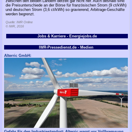
zwischen den beiden Ländern derzeit gar nicht her. Auch deshalb sind
die Preisunterschiede an der Börse für französischen Strom (9 ct/kWh)
und deutschen Strom (3,6 ct/kWh) so gravierend, Arbitrage-Geschäfte
werden begrenzt.
Quelle: IWR Online
© IWR, 2016
Jobs & Karriere - Energiejobs.de
IWR-Pressedienst.de - Medien
Alterric GmbH:
Gefahr für den Industriestandort: Alterric warnt vor Vollbremsung