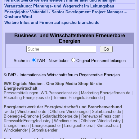
Kernkraftwerke werden weltweit immer älter und anfälliger
Veranstaltung: Planungs- und Wegerecht im Leitungsbau
Energiejobs: Vattenfall - Senior Development Project Manager –
Onshore Wind
Weitere Infos und Firmen auf speicherbranche.de
Business- und Wirtschaftsthemen Erneuerbare
Energien
Suche in
IWR - Newsticker
Original-Pressemitteilungen
© IWR - Internationales Wirtschaftsforum Regenerative Energien
IWR Digitale Medien - One Stop Media Shop für die
Energiewirtschaft
Pressemitteilungen
IWR-Pressedienst.de
| Marketing
Energiefirmen.de
|
Recruiting
Energiejobs.de
| Termine
Energiekalender.de
|
Energienetzwerk der Energiewirtschaft und Branchenverbund
iwr.de
|
Windbranche.de
|
Offshore-Windenergie
|
Solarbranche.de
|
Bioenergie-Branche
|
Solardachboerse.de
|
RenewablePress.com
|
RenewableEnergyIndustry
|
Windindustry
|
Offshore-Windindustry |
Energiefirmen
|
Energiespeicher
|
Energieeffizienz
|
Klimaschutz
|
Windkalender
|
Stromkalender