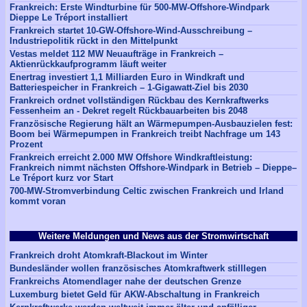
Frankreich: Erste Windturbine für 500-MW-Offshore-Windpark
Dieppe Le Tréport installiert
Frankreich startet 10-GW-Offshore-Wind-Ausschreibung –
Industriepolitik rückt in den Mittelpunkt
Vestas meldet 112 MW Neuaufträge in Frankreich –
Aktienrückkaufprogramm läuft weiter
Enertrag investiert 1,1 Milliarden Euro in Windkraft und
Batteriespeicher in Frankreich – 1-Gigawatt-Ziel bis 2030
Frankreich ordnet vollständigen Rückbau des Kernkraftwerks
Fessenheim an - Dekret regelt Rückbauarbeiten bis 2048
Französische Regierung hält an Wärmepumpen-Ausbauzielen fest:
Boom bei Wärmepumpen in Frankreich treibt Nachfrage um 143
Prozent
Frankreich erreicht 2.000 MW Offshore Windkraftleistung:
Frankreich nimmt nächsten Offshore-Windpark in Betrieb – Dieppe–
Le Tréport kurz vor Start
700-MW-Stromverbindung Celtic zwischen Frankreich und Irland
kommt voran
Weitere Meldungen und News aus der Stromwirtschaft
Frankreich droht Atomkraft-Blackout im Winter
Bundesländer wollen französisches Atomkraftwerk stilllegen
Frankreichs Atomendlager nahe der deutschen Grenze
Luxemburg bietet Geld für AKW-Abschaltung in Frankreich