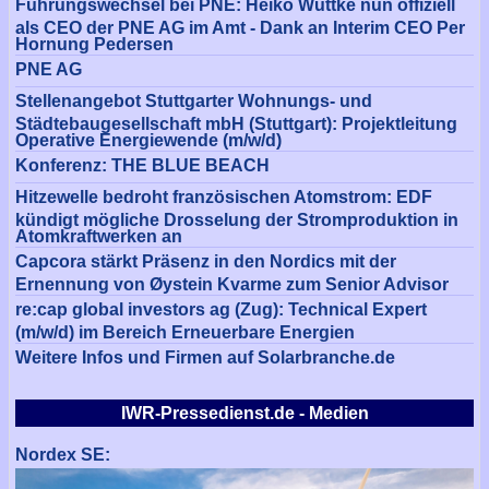
Führungswechsel bei PNE: Heiko Wuttke nun offiziell
als CEO der PNE AG im Amt - Dank an Interim CEO Per
Hornung Pedersen
PNE AG
Stellenangebot Stuttgarter Wohnungs- und
Städtebaugesellschaft mbH (Stuttgart): Projektleitung
Operative Energiewende (m/w/d)
Konferenz: THE BLUE BEACH
Hitzewelle bedroht französischen Atomstrom: EDF
kündigt mögliche Drosselung der Stromproduktion in
Atomkraftwerken an
Capcora stärkt Präsenz in den Nordics mit der
Ernennung von Øystein Kvarme zum Senior Advisor
re:cap global investors ag (Zug): Technical Expert
(m/w/d) im Bereich Erneuerbare Energien
Weitere Infos und Firmen auf Solarbranche.de
IWR-Pressedienst.de - Medien
Nordex SE: