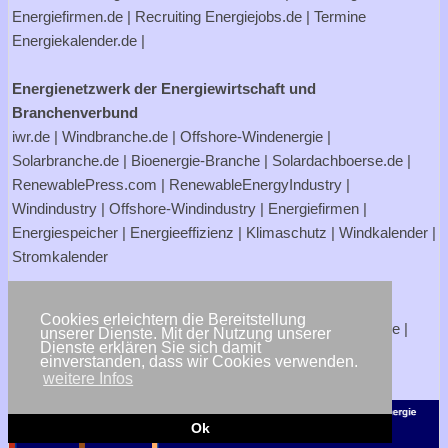
Energiefirmen.de
| Recruiting
Energiejobs.de
| Termine
Energiekalender.de
|
Energienetzwerk der Energiewirtschaft und
Branchenverbund
iwr.de
|
Windbranche.de
|
Offshore-Windenergie
|
Solarbranche.de
|
Bioenergie-Branche
|
Solardachboerse.de
|
RenewablePress.com
|
RenewableEnergyIndustry
|
Windindustry
|
Offshore-Windindustry |
Energiefirmen
|
Energiespeicher
|
Energieeffizienz
|
Klimaschutz
|
Windkalender
|
Stromkalender
Verbraucherportale Energie - Strom- und Gasanbieter
Cookies erleichtern die Bereitstellung
Strompreisrechner.de
|
Stromtarife.de
|
Solardachboerse.de
|
unserer Dienste. Mit der Nutzung unserer
Dienste erklären Sie sich damit
Energiehandwerker.de
einverstanden, dass wir Cookies verwenden.
weitere Infos
<< zurück
Ok